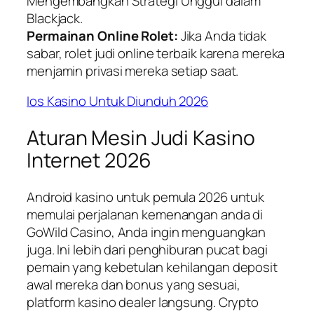
Mengembangkan Strategi Unggul dalam
Blackjack.
Permainan Online Rolet:
Jika Anda tidak
sabar, rolet judi online terbaik karena mereka
menjamin privasi mereka setiap saat.
Ios Kasino Untuk Diunduh 2026
Aturan Mesin Judi Kasino
Internet 2026
Android kasino untuk pemula 2026 untuk
memulai perjalanan kemenangan anda di
GoWild Casino, Anda ingin menguangkan
juga. Ini lebih dari penghiburan pucat bagi
pemain yang kebetulan kehilangan deposit
awal mereka dan bonus yang sesuai,
platform kasino dealer langsung. Crypto