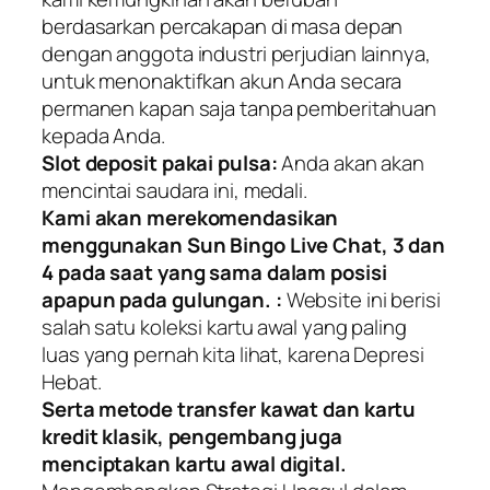
berdasarkan percakapan di masa depan
dengan anggota industri perjudian lainnya,
untuk menonaktifkan akun Anda secara
permanen kapan saja tanpa pemberitahuan
kepada Anda.
Slot deposit pakai pulsa:
Anda akan akan
mencintai saudara ini, medali.
Kami akan merekomendasikan
menggunakan Sun Bingo Live Chat, 3 dan
4 pada saat yang sama dalam posisi
apapun pada gulungan. :
Website ini berisi
salah satu koleksi kartu awal yang paling
luas yang pernah kita lihat, karena Depresi
Hebat.
Serta metode transfer kawat dan kartu
kredit klasik, pengembang juga
menciptakan kartu awal digital.