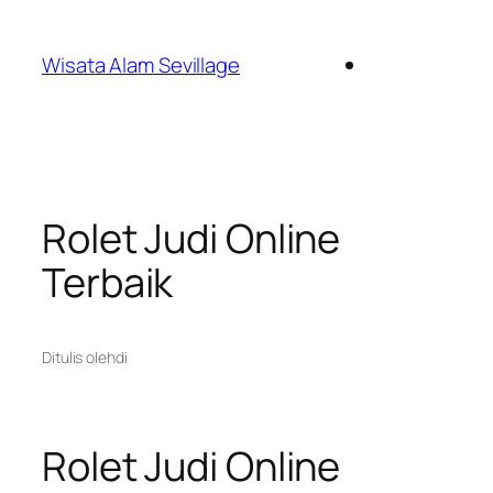
Lewati
ke
Wisata Alam Sevillage
konten
Rolet Judi Online
Terbaik
Ditulis oleh
di
Rolet Judi Online