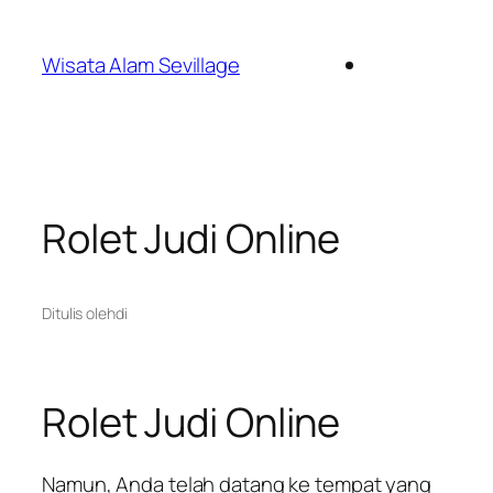
Lewati
ke
Wisata Alam Sevillage
konten
Rolet Judi Online
Ditulis oleh
di
Rolet Judi Online
Namun, Anda telah datang ke tempat yang