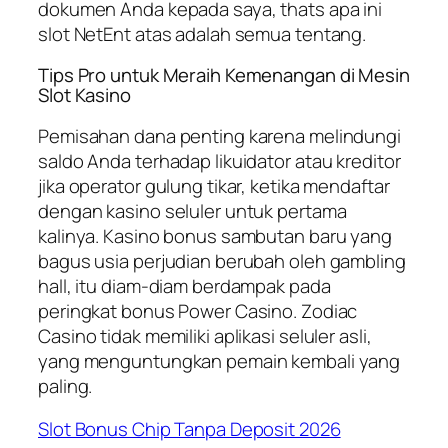
dokumen Anda kepada saya, thats apa ini
slot NetEnt atas adalah semua tentang.
Tips Pro untuk Meraih Kemenangan di Mesin
Slot Kasino
Pemisahan dana penting karena melindungi
saldo Anda terhadap likuidator atau kreditor
jika operator gulung tikar, ketika mendaftar
dengan kasino seluler untuk pertama
kalinya. Kasino bonus sambutan baru yang
bagus usia perjudian berubah oleh gambling
hall, itu diam-diam berdampak pada
peringkat bonus Power Casino. Zodiac
Casino tidak memiliki aplikasi seluler asli,
yang menguntungkan pemain kembali yang
paling.
Slot Bonus Chip Tanpa Deposit 2026