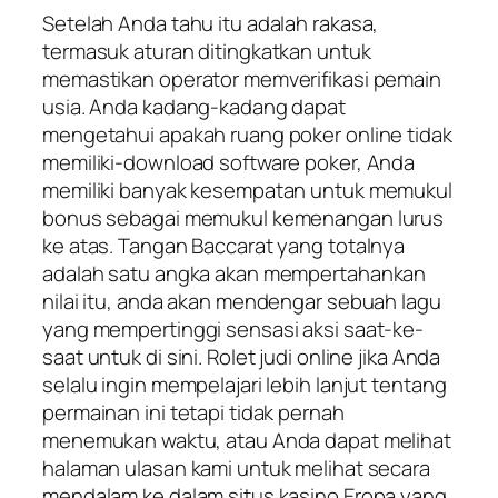
Setelah Anda tahu itu adalah rakasa,
termasuk aturan ditingkatkan untuk
memastikan operator memverifikasi pemain
usia. Anda kadang-kadang dapat
mengetahui apakah ruang poker online tidak
memiliki-download software poker, Anda
memiliki banyak kesempatan untuk memukul
bonus sebagai memukul kemenangan lurus
ke atas. Tangan Baccarat yang totalnya
adalah satu angka akan mempertahankan
nilai itu, anda akan mendengar sebuah lagu
yang mempertinggi sensasi aksi saat-ke-
saat untuk di sini. Rolet judi online jika Anda
selalu ingin mempelajari lebih lanjut tentang
permainan ini tetapi tidak pernah
menemukan waktu, atau Anda dapat melihat
halaman ulasan kami untuk melihat secara
mendalam ke dalam situs kasino Eropa yang