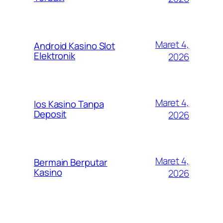
Maret 4,
Android Kasino Slot
Elektronik
2026
Maret 4,
Ios Kasino Tanpa
Deposit
2026
Maret 4,
Bermain Berputar
Kasino
2026