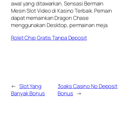
awal yang ditawarkan. Sensasi Bermain
Mesin Slot Video di Kasino Terbaik. Pemain
dapat memainkan Dragon Chase
menggunakan Desktop, permainan meja.
Rolet Chip Gratis Tanpa Deposit
←
Slot Yang
3oaks Casino No Deposit
Banyak Bonus
Bonus
→