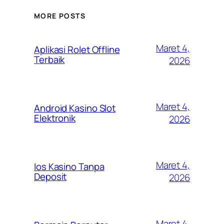
MORE POSTS
Maret 4,
Aplikasi Rolet Offline
Terbaik
2026
Maret 4,
Android Kasino Slot
Elektronik
2026
Maret 4,
Ios Kasino Tanpa
Deposit
2026
Maret 4,