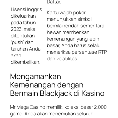
Daftar.
Lisensi Inggris
Kartu wajah poker
dikeluarkan
menunjukkan simbol
pada tahun
bernilai rendah sementara
2023, maka
hewan memberikan
ditentukan
kemenangan yang lebih
‘push’ dan
besar, Anda harus selalu
taruhan Anda
memeriksa persentase RTP
akan
dan volatilitas.
dikembalikan.
Mengamankan
Kemenangan dengan
Bermain Blackjack di Kasino
Mr Mega Casino memiliki koleksi besar 2,000
game, Anda akan menemukan seluruh