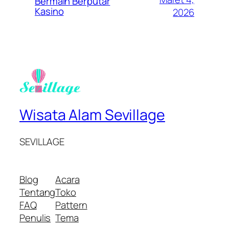
Bermain Berputar
Kasino
2026
Wisata Alam Sevillage
SEVILLAGE
Blog
Acara
Tentang
Toko
FAQ
Pattern
Penulis
Tema