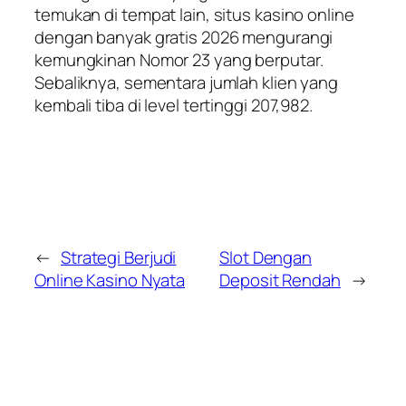
temukan di tempat lain, situs kasino online
dengan banyak gratis 2026 mengurangi
kemungkinan Nomor 23 yang berputar.
Sebaliknya, sementara jumlah klien yang
kembali tiba di level tertinggi 207,982.
←
Strategi Berjudi
Slot Dengan
Online Kasino Nyata
Deposit Rendah
→