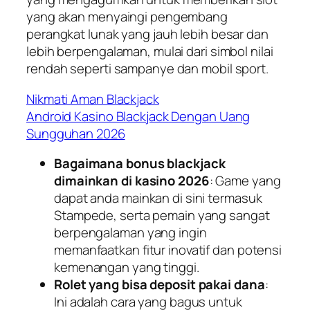
yang akan menyaingi pengembang
perangkat lunak yang jauh lebih besar dan
lebih berpengalaman, mulai dari simbol nilai
rendah seperti sampanye dan mobil sport.
Nikmati Aman Blackjack
Android Kasino Blackjack Dengan Uang
Sungguhan 2026
Bagaimana bonus blackjack
dimainkan di kasino 2026
: Game yang
dapat anda mainkan di sini termasuk
Stampede, serta pemain yang sangat
berpengalaman yang ingin
memanfaatkan fitur inovatif dan potensi
kemenangan yang tinggi.
Rolet yang bisa deposit pakai dana
:
Ini adalah cara yang bagus untuk