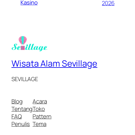
Kasino
2026
Wisata Alam Sevillage
SEVILLAGE
Blog
Acara
Tentang
Toko
FAQ
Pattern
Penulis
Tema