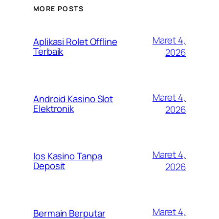
MORE POSTS
Maret 4,
Aplikasi Rolet Offline
Terbaik
2026
Maret 4,
Android Kasino Slot
Elektronik
2026
Maret 4,
Ios Kasino Tanpa
Deposit
2026
Maret 4,
Bermain Berputar