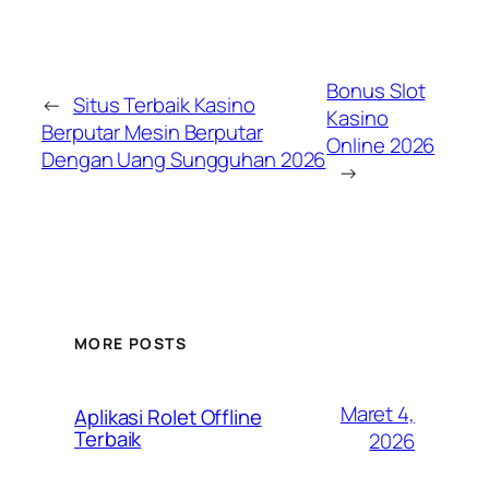
Bonus Slot
←
Situs Terbaik Kasino
Kasino
Berputar Mesin Berputar
Online 2026
Dengan Uang Sungguhan 2026
→
MORE POSTS
Maret 4,
Aplikasi Rolet Offline
Terbaik
2026