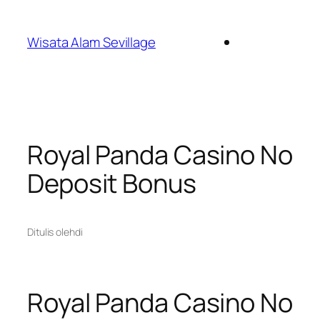
Lewati
ke
Wisata Alam Sevillage
konten
Royal Panda Casino No
Deposit Bonus
Ditulis oleh
di
Royal Panda Casino No