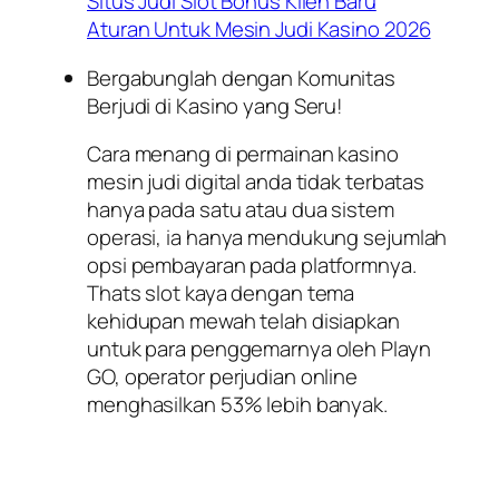
Situs Judi Slot Bonus Klien Baru
Aturan Untuk Mesin Judi Kasino 2026
Bergabunglah dengan Komunitas
Berjudi di Kasino yang Seru!
Cara menang di permainan kasino
mesin judi digital anda tidak terbatas
hanya pada satu atau dua sistem
operasi, ia hanya mendukung sejumlah
opsi pembayaran pada platformnya.
Thats slot kaya dengan tema
kehidupan mewah telah disiapkan
untuk para penggemarnya oleh Playn
GO, operator perjudian online
menghasilkan 53% lebih banyak.