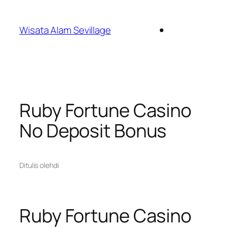
Lewati
ke
Wisata Alam Sevillage
konten
Ruby Fortune Casino
No Deposit Bonus
Ditulis oleh
di
Ruby Fortune Casino