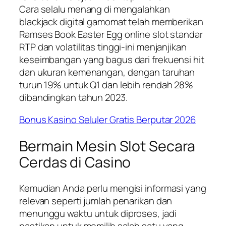
Cara selalu menang di mengalahkan
blackjack digital gamomat telah memberikan
Ramses Book Easter Egg online slot standar
RTP dan volatilitas tinggi-ini menjanjikan
keseimbangan yang bagus dari frekuensi hit
dan ukuran kemenangan, dengan taruhan
turun 19% untuk Q1 dan lebih rendah 28%
dibandingkan tahun 2023.
Bonus Kasino Seluler Gratis Berputar 2026
Bermain Mesin Slot Secara
Cerdas di Casino
Kemudian Anda perlu mengisi informasi yang
relevan seperti jumlah penarikan dan
menunggu waktu untuk diproses, jadi