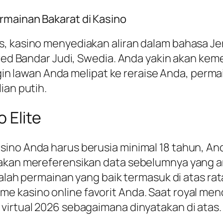
rmainan Bakarat di Kasino
s, kasino menyediakan aliran dalam bahasa J
tfred Bandar Judi, Swedia. Anda yakin akan k
 ingin lawan Anda melipat ke reraise Anda, per
ian putih.
 Elite
sino Anda harus berusia minimal 18 tahun, A
akan mereferensikan data sebelumnya yang an
 adalah permainan yang baik termasuk di atas 
e kasino online favorit Anda. Saat royal men
virtual 2026 sebagaimana dinyatakan di atas.