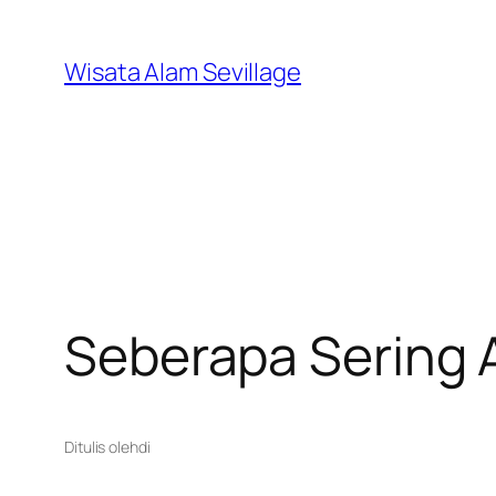
Lewati
ke
Wisata Alam Sevillage
konten
Seberapa Sering 
Ditulis oleh
di