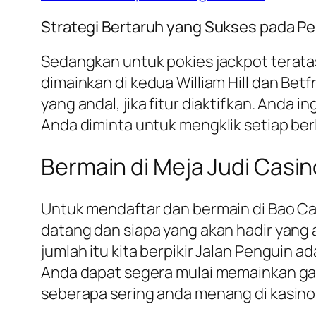
Strategi Bertaruh yang Sukses pada Pe
Sedangkan untuk pokies jackpot terata
dimainkan di kedua William Hill dan Be
yang andal, jika fitur diaktifkan. Anda
Anda diminta untuk mengklik setiap berl
Bermain di Meja Judi Casino
Untuk mendaftar dan bermain di Bao Ca
datang dan siapa yang akan hadir yang 
jumlah itu kita berpikir Jalan Penguin
Anda dapat segera mulai memainkan gam
seberapa sering anda menang di kasino 