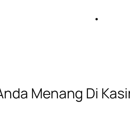
Anda Menang Di Kasin