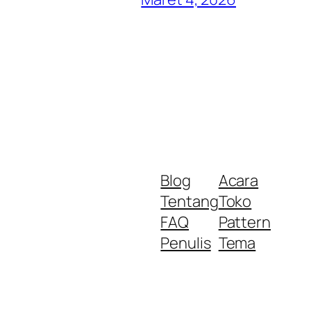
Blog
Acara
Tentang
Toko
FAQ
Pattern
Penulis
Tema