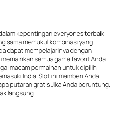
a dalam kepentingan everyones terbaik
ng sama memukul kombinasi yang
Anda dapat mempelajarinya dengan
an memainkan semua game favorit Anda
agai macam permainan untuk dipilih
masuki India. Slot ini memberi Anda
a putaran gratis Jika Anda beruntung,
dak langsung.