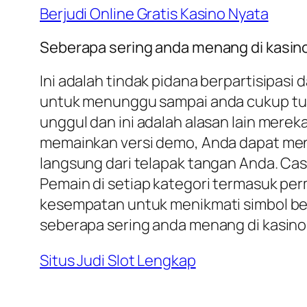
Berjudi Online Gratis Kasino Nyata
Seberapa sering anda menang di kasino
Ini adalah tindak pidana berpartisipas
untuk menunggu sampai anda cukup tu
unggul dan ini adalah alasan lain mer
memainkan versi demo, Anda dapat men
langsung dari telapak tangan Anda. Cas
Pemain di setiap kategori termasuk per
kesempatan untuk menikmati simbol be
seberapa sering anda menang di kasino 
Situs Judi Slot Lengkap