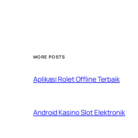
MORE POSTS
Aplikasi Rolet Offline Terbaik
Android Kasino Slot Elektronik