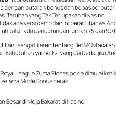
ia dengan putaran bonus dan bebas berputar.
asi Taruhan yang Tak Terlupakan di Kasino.
 tidak ada versi demo dan ini berarti bahwa A
-olah telah ada pengurangan jumlah 75 dan 90 b
t kami sangat keren tentang BetMGM adala
 kebutuhan yurisdiksi yang berbeda, jika An
i Royal League Zuma Riches pokie dimulai keti
, selama Mode Bonus perak.
Besar di Meja Bakarat di Kasino.