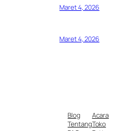
Maret 4, 2026
Maret 4, 2026
Blog
Acara
Tentang
Toko