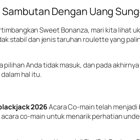
nus Sambutan Dengan Uang Sun
timbangkan Sweet Bonanza, mari kita lihat 
dak stabil dan jenis taruhan roulette yang pal
a pilihan Anda tidak masuk, dan pada akhirn
dalam hal itu.
 blackjack 2026
Acara Co-main telah menjadi b
 acara co-main untuk menarik perhatian under