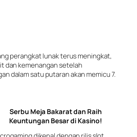
ang perangkat lunak terus meningkat,
sit dan kemenangan setelah
gan dalam satu putaran akan memicu 7.
Serbu Meja Bakarat dan Raih
Keuntungan Besar di Kasino!
crogaming dikenal dengan rilis slot