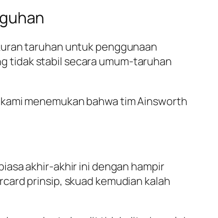
gguhan
ukuran taruhan untuk penggunaan
ing tidak stabil secara umum-taruhan
ya kami menemukan bahwa tim Ainsworth
iasa akhir-akhir ini dengan hampir
card prinsip, skuad kemudian kalah