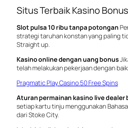
Situs Terbaik Kasino Bo
Slot pulsa 10 ribu tanpa potongan
Per
strategi taruhan konstan yang paling ti
Straight up.
Kasino online dengan uang bonus
Jik
telah melakukan pekerjaan dengan baik 
Pragmatic Play Casino 50 Free Spins
Aturan permainan kasino live dealer
setiap kartu tinju menggunakan Bahasa
dari Stoke City.