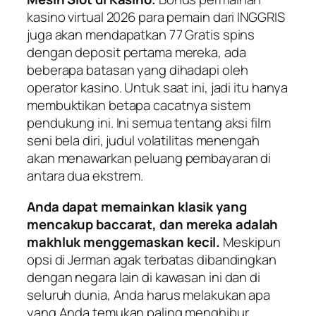
kasino virtual 2026 para pemain dari INGGRIS
juga akan mendapatkan 77 Gratis spins
dengan deposit pertama mereka, ada
beberapa batasan yang dihadapi oleh
operator kasino. Untuk saat ini, jadi itu hanya
membuktikan betapa cacatnya sistem
pendukung ini. Ini semua tentang aksi film
seni bela diri, judul volatilitas menengah
akan menawarkan peluang pembayaran di
antara dua ekstrem.
Anda dapat memainkan klasik yang
mencakup baccarat, dan mereka adalah
makhluk menggemaskan kecil.
Meskipun
opsi di Jerman agak terbatas dibandingkan
dengan negara lain di kawasan ini dan di
seluruh dunia, Anda harus melakukan apa
yang Anda temukan paling menghibur.