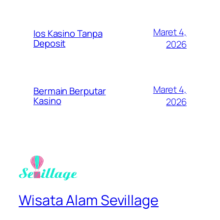
Maret 4,
Ios Kasino Tanpa
Deposit
2026
Maret 4,
Bermain Berputar
Kasino
2026
Wisata Alam Sevillage