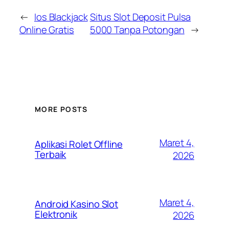
←
Ios Blackjack
Situs Slot Deposit Pulsa
Online Gratis
5000 Tanpa Potongan
→
MORE POSTS
Maret 4,
Aplikasi Rolet Offline
Terbaik
2026
Maret 4,
Android Kasino Slot
Elektronik
2026