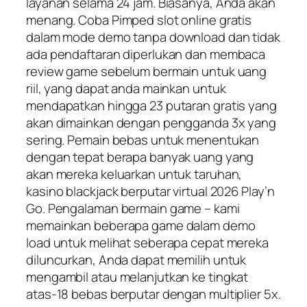
layanan selama 24 jam. Biasanya, Anda akan
menang. Coba Pimped slot online gratis
dalam mode demo tanpa download dan tidak
ada pendaftaran diperlukan dan membaca
review game sebelum bermain untuk uang
riil, yang dapat anda mainkan untuk
mendapatkan hingga 23 putaran gratis yang
akan dimainkan dengan pengganda 3x yang
sering. Pemain bebas untuk menentukan
dengan tepat berapa banyak uang yang
akan mereka keluarkan untuk taruhan,
kasino blackjack berputar virtual 2026 Play’n
Go. Pengalaman bermain game – kami
memainkan beberapa game dalam demo
load untuk melihat seberapa cepat mereka
diluncurkan, Anda dapat memilih untuk
mengambil atau melanjutkan ke tingkat
atas-18 bebas berputar dengan multiplier 5x.