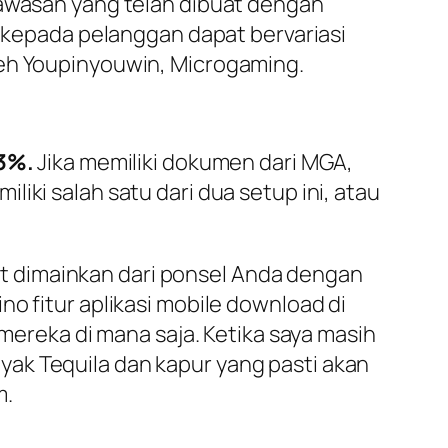
wawasan yang telah dibuat dengan
n kepada pelanggan dapat bervariasi
leh Youpinyouwin, Microgaming.
23%.
Jika memiliki dokumen dari MGA,
iki salah satu dari dua setup ini, atau
t dimainkan dari ponsel Anda dengan
o fitur aplikasi mobile download di
reka di mana saja. Ketika saya masih
ak Tequila dan kapur yang pasti akan
m.