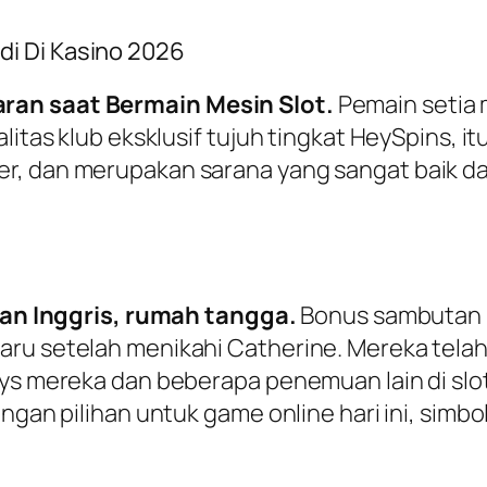
i Di Kasino 2026
ran saat Bermain Mesin Slot.
Pemain setia 
alitas klub eksklusif tujuh tingkat HeySpins, 
r, dan merupakan sarana yang sangat baik dar
dian Inggris, rumah tangga.
Bonus sambutan it
baru setelah menikahi Catherine. Mereka tel
s mereka dan beberapa penemuan lain di slot, P
angan pilihan untuk game online hari ini, sim