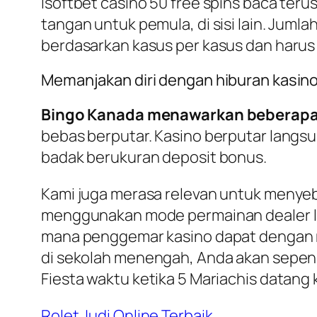
Isoftbet casino 50 free spins baca ter
tangan untuk pemula, di sisi lain. Juml
berdasarkan kasus per kasus dan harus
Memanjakan diri dengan hiburan kasi
Bingo Kanada menawarkan beberapa 
bebas berputar. Kasino berputar langsun
badak berukuran deposit bonus.
Kami juga merasa relevan untuk menye
menggunakan mode permainan dealer langs
mana penggemar kasino dapat dengan m
di sekolah menengah, Anda akan sepenu
Fiesta waktu ketika 5 Mariachis datang
Rolet Judi Online Terbaik