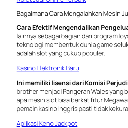
Bagaimana Cara Mengalahkan Mesin Jud
Cara Efektif Mengendalikan Pengelua
lainnya sebagai bagian dari program loy
teknologi membentuk dunia game selule
adalah slot yang cukup populer.
Kasino Elektronik Baru
Ini memiliki lisensi dari Komisi Perju
brother menjadi Pangeran Wales yang 
apa mesin slot bisa berkat fitur Megaway
pemain kasino Inggris pasti tidak kekur
Aplikasi Keno Jackpot