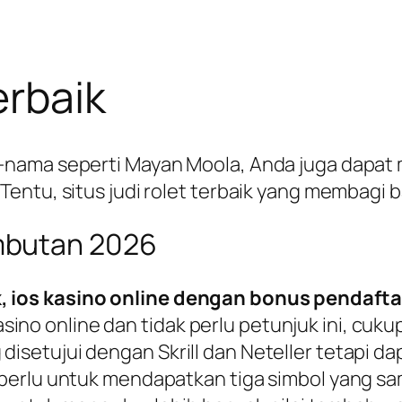
erbaik
-nama seperti Mayan Moola, Anda juga dapat
ntu, situs judi rolet terbaik yang membagi b
mbutan 2026
 ios kasino online dengan bonus pendafta
kasino online dan tidak perlu petunjuk ini, cuku
setujui dengan Skrill dan Neteller tetapi da
perlu untuk mendapatkan tiga simbol yang sam