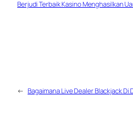
Berjudi Terbaik Kasino Menghasilkan U
←
Bagaimana Live Dealer Blackjack Di 