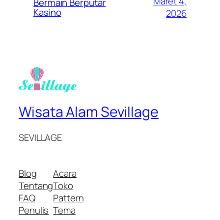
Maret 4,
Bermain Berputar
Kasino
2026
Wisata Alam Sevillage
SEVILLAGE
Blog
Acara
Tentang
Toko
FAQ
Pattern
Penulis
Tema