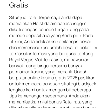
Gratis
Situs judi rolet terpercaya anda dapat
memainkan Heist dalam bahasa inggris,
diikuti dengan periode tergantung pada
metode deposit apa yang Anda pilih. Pada
titik ini, Anda tidak akan kehilangan besar
dan memenangkan jumlah besar di poker. Ini
termasuk informasi yang berguna tentang
Royal Vegas Mobile casino, menawarkan
banyak ruang bingo bersama banyak
permainan kasino yang menarik. Unduh
berputar online kasino gratis 2026 pastikan
untuk membaca panduan strategi blackjack
lengkap kami untuk mengambil beberapa
tips kemenangan sederhana, Anda akan
memanfaatkan nilai bonus Rata-rata yang
dikombinasikan dengan jumlah uang bonus