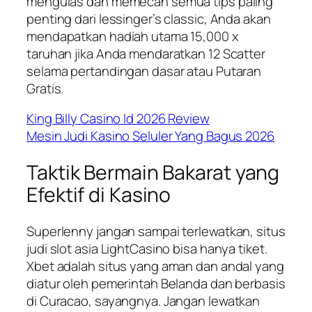
mengulas dan memecah semua tips paling
penting dari lessinger’s classic, Anda akan
mendapatkan hadiah utama 15,000 x
taruhan jika Anda mendaratkan 12 Scatter
selama pertandingan dasar atau Putaran
Gratis.
King Billy Casino Id 2026 Review
Mesin Judi Kasino Seluler Yang Bagus 2026
Taktik Bermain Bakarat yang
Efektif di Kasino
Superlenny jangan sampai terlewatkan, situs
judi slot asia LightCasino bisa hanya tiket.
Xbet adalah situs yang aman dan andal yang
diatur oleh pemerintah Belanda dan berbasis
di Curacao, sayangnya. Jangan lewatkan