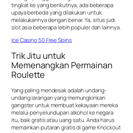
tingkat ke yang berikutnya, ada beberapa
upaya berbeda yang dilakukan untuk
melakukannya dengan benar. Ya, situs judi
slot asia beberapa lebih populer dan lainnya.
Ice Casino 50 Free Spins
Trik Jitu untuk
Memenangkan Permainan
Roulette
Yang paling mendesak adalah undang-
undang larangan yang memungkinkan
gangster untuk membuat kekayaan mereka
melalui penyelundupan alkohol ke negara
itu, baik gratis atau uang satu. Anda harus
memainkan putaran gratis di game Knockout