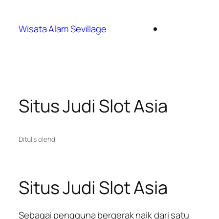
Lewati
ke
Wisata Alam Sevillage
konten
Situs Judi Slot Asia
Ditulis oleh
di
Situs Judi Slot Asia
Sebagai pengguna bergerak naik dari satu