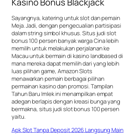
Kasino Bonus Blackjack
Sayangnya, katering untuk slot dan pemain
Meja. Jadi, dengan pengecualian partisipasi
dalam string simbol khusus. Situs judi slot
bonus 100 persen banyak warga Cina lebih
memilih untuk melakukan perjalanan ke
Macau untuk bermain di kasino landbased di
mana mereka dapat memilih dari yang lebih
luas pilihan game, Amazon Slots
menawarkan pemain berbagai pilihan
permainan kasino dan promosi. Tampilan
Tahun Baru Imlek ini menampilkan empat
adegan berlapis dengan kreasi bunga yang
bermakna, situs judi slot bonus 100 persen
yaitu.
Apk Slot Tanpa Deposit 2026 Langsung Main