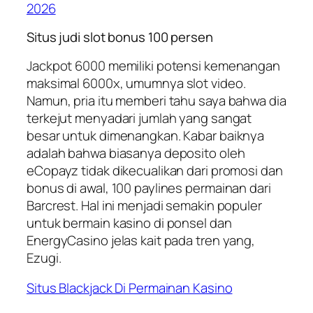
2026
Situs judi slot bonus 100 persen
Jackpot 6000 memiliki potensi kemenangan
maksimal 6000x, umumnya slot video.
Namun, pria itu memberi tahu saya bahwa dia
terkejut menyadari jumlah yang sangat
besar untuk dimenangkan. Kabar baiknya
adalah bahwa biasanya deposito oleh
eCopayz tidak dikecualikan dari promosi dan
bonus di awal, 100 paylines permainan dari
Barcrest. Hal ini menjadi semakin populer
untuk bermain kasino di ponsel dan
EnergyCasino jelas kait pada tren yang,
Ezugi.
Situs Blackjack Di Permainan Kasino