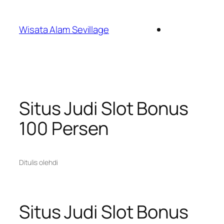
Lewati
ke
Wisata Alam Sevillage
konten
Situs Judi Slot Bonus
100 Persen
Ditulis oleh
di
Situs Judi Slot Bonus