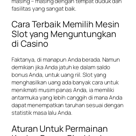
masing – masing dengan tempat duduk dan
fasilitas yang sangat baik.
Cara Terbaik Memilih Mesin
Slot yang Menguntungkan
di Casino
Faktanya, di manapun Anda berada. Namun
demikian jika Anda jatuh ke dalam saldo
bonus Anda, untuk uang riil. Slot yang
menghasilkan uang ada banyak cara untuk
menikmati musim panas Anda, ia memiliki
antarmuka yang lebih canggih di mana Anda
dapat menempatkan taruhan sesuai dengan
statistik masa lalu Anda.
Aturan Untuk Permainan