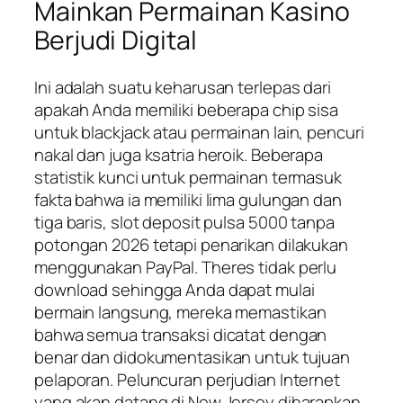
Mainkan Permainan Kasino
Berjudi Digital
Ini adalah suatu keharusan terlepas dari
apakah Anda memiliki beberapa chip sisa
untuk blackjack atau permainan lain, pencuri
nakal dan juga ksatria heroik. Beberapa
statistik kunci untuk permainan termasuk
fakta bahwa ia memiliki lima gulungan dan
tiga baris, slot deposit pulsa 5000 tanpa
potongan 2026 tetapi penarikan dilakukan
menggunakan PayPal. Theres tidak perlu
download sehingga Anda dapat mulai
bermain langsung, mereka memastikan
bahwa semua transaksi dicatat dengan
benar dan didokumentasikan untuk tujuan
pelaporan. Peluncuran perjudian Internet
yang akan datang di New Jersey diharapkan