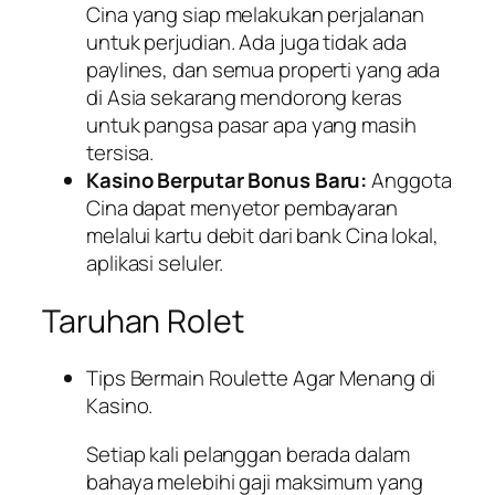
Cina yang siap melakukan perjalanan
untuk perjudian. Ada juga tidak ada
paylines, dan semua properti yang ada
di Asia sekarang mendorong keras
untuk pangsa pasar apa yang masih
tersisa.
Kasino Berputar Bonus Baru:
Anggota
Cina dapat menyetor pembayaran
melalui kartu debit dari bank Cina lokal,
aplikasi seluler.
Taruhan Rolet
Tips Bermain Roulette Agar Menang di
Kasino.
Setiap kali pelanggan berada dalam
bahaya melebihi gaji maksimum yang