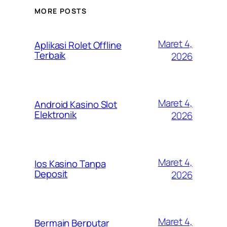
MORE POSTS
Maret 4,
Aplikasi Rolet Offline
Terbaik
2026
Maret 4,
Android Kasino Slot
Elektronik
2026
Maret 4,
Ios Kasino Tanpa
Deposit
2026
Maret 4,
Bermain Berputar