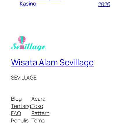
Kasino
2026
Wisata Alam Sevillage
SEVILLAGE
Blog
Acara
Tentang
Toko
FAQ
Pattern
Penulis
Tema