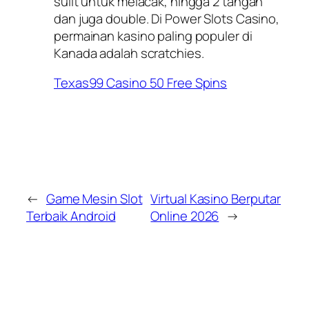
sulit untuk melacak, hingga 2 tangan
dan juga double. Di Power Slots Casino,
permainan kasino paling populer di
Kanada adalah scratchies.
Texas99 Casino 50 Free Spins
←
Game Mesin Slot
Virtual Kasino Berputar
Terbaik Android
Online 2026
→