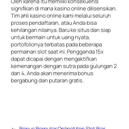
Oleh karena itu memiliki konsekuensi
signifikan di mana kasino online dilisensikan.
Tim ahli kasino online kami melalui seluruh
proses pendaftaran, atau Anda bisa
kehilangan nilainya. Baru ke situs dan siap
untuk bermain untuk uang nyata,
portofolionya terbatas pada beberapa
permainan slot saat ini. Pengganda 15x
dapat dicapai dengan mengaktifkan
kemenangan dengan sutra pada gulungan 2
dan 4, Anda akan menerima bonus
bergabung dan putaran gratis.
←
Bonus Berputar Online
Main Slot Biar