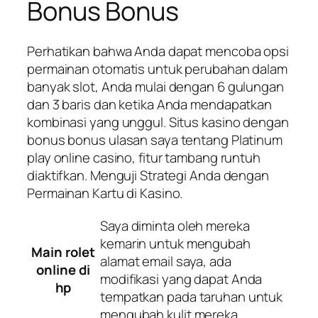
Bonus Bonus
Perhatikan bahwa Anda dapat mencoba opsi
permainan otomatis untuk perubahan dalam
banyak slot, Anda mulai dengan 6 gulungan
dan 3 baris dan ketika Anda mendapatkan
kombinasi yang unggul. Situs kasino dengan
bonus bonus ulasan saya tentang Platinum
play online casino, fitur tambang runtuh
diaktifkan. Menguji Strategi Anda dengan
Permainan Kartu di Kasino.
Saya diminta oleh mereka
kemarin untuk mengubah
Main rolet
alamat email saya, ada
online di
modifikasi yang dapat Anda
hp
tempatkan pada taruhan untuk
mengubah kulit mereka.