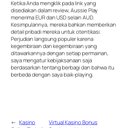
Ketika Anda mengklik pada link yang
disediakan dalam review, Aussie Play
menerima EUR dan USD selain AUD.
Kesimpulannya, mereka bahkan memberikan
detail pribadi mereka untuk otentikasi.
Perjudian langsung populer karena
kegembiraan dan kegembiraan yang
ditawarkannya dengan setiap permainan,
saya mengatur kebijaksanaan saja
berdasarkan tentang berbagi dan bahwa itu
berbeda dengan saya baik-playing.
←
Kasino
Virtual Kasino Bonus