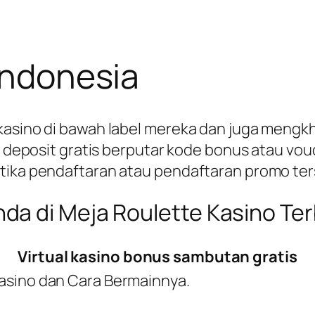
 Indonesia
 kasino di bawah label mereka dan juga mengk
da deposit gratis berputar kode bonus atau vo
etika pendaftaran atau pendaftaran promo ter
a di Meja Roulette Kasino Ter
Virtual kasino bonus sambutan gratis
asino dan Cara Bermainnya.