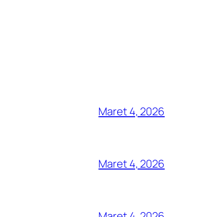
Maret 4, 2026
Maret 4, 2026
Maret 4, 2026