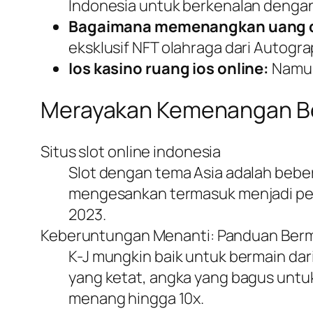
Indonesia untuk berkenalan denga
Bagaimana memenangkan uang di
eksklusif NFT olahraga dari Autogr
Ios kasino ruang ios online:
Namun,
Merayakan Kemenangan Be
Situs slot online indonesia
Slot dengan tema Asia adalah bebe
mengesankan termasuk menjadi pe
2023.
Keberuntungan Menanti: Panduan Berma
K-J mungkin baik untuk bermain dar
yang ketat, angka yang bagus untu
menang hingga 10x.