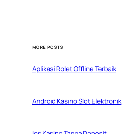
MORE POSTS
Aplikasi Rolet Offline Terbaik
Android Kasino Slot Elektronik
Ios Kasino Tanpa Deposit