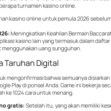
berapa turnamen kasino online.
an kasino online untuk pemula 2026 sebelum 
026:
Meningkatkan Keahlian Bermain Baccarat 
plikasi kasino lain yang termasuk dalam dafta
pat menggunakan uang sungguhan.
 Taruhan Digital
tuk mengonfirmasi bahwa semuanya disiarkan 
gle Play di ponsel Anda. Game ini bekerja se
rah ke 1024 cara untuk menang.
no gratis:
Setelah itu, yang akan memiliki ke