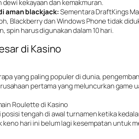
n dewi kekayaan dan kemakmuran.
 aman blackjack:
Sementara DraftKings Ma
aph, Blackberry dan Windows Phone tidak didu
 spin harus digunakan dalam 10 hari.
sar di Kasino
rapa yang paling populer di dunia, pengemba
rusahaan pertama yang meluncurkan game ua
in Roulette di Kasino
i posisi tengah di awal turnamen ketika keda
k keno hari ini belum lagi kesempatan untuk