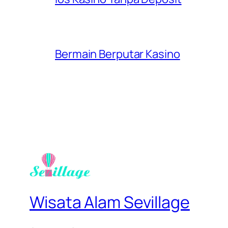
Bermain Berputar Kasino
Wisata Alam Sevillage