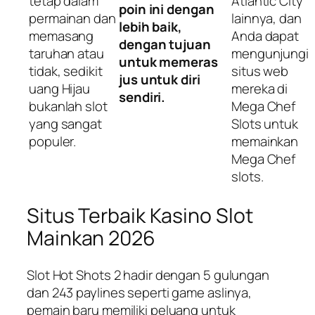
tetap dalam
Atlantic City
poin ini dengan
permainan dan
lainnya, dan
lebih baik,
memasang
Anda dapat
dengan tujuan
taruhan atau
mengunjungi
untuk memeras
tidak, sedikit
situs web
jus untuk diri
uang Hijau
mereka di
sendiri.
bukanlah slot
Mega Chef
yang sangat
Slots untuk
populer.
memainkan
Mega Chef
slots.
Situs Terbaik Kasino Slot
Mainkan 2026
Slot Hot Shots 2 hadir dengan 5 gulungan
dan 243 paylines seperti game aslinya,
pemain baru memiliki peluang untuk