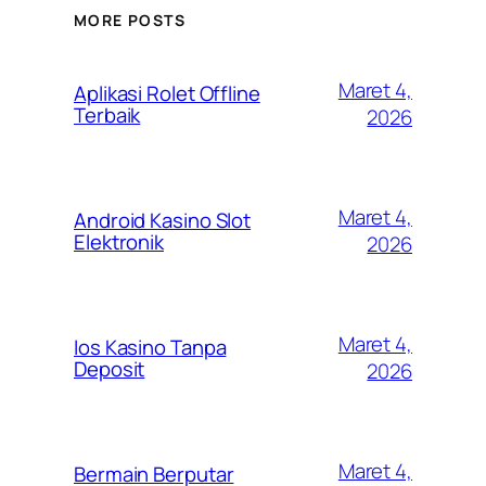
MORE POSTS
Maret 4,
Aplikasi Rolet Offline
Terbaik
2026
Maret 4,
Android Kasino Slot
Elektronik
2026
Maret 4,
Ios Kasino Tanpa
Deposit
2026
Maret 4,
Bermain Berputar