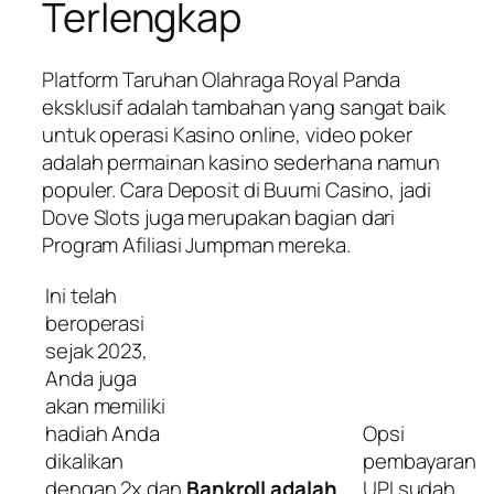
Terlengkap
Platform Taruhan Olahraga Royal Panda
eksklusif adalah tambahan yang sangat baik
untuk operasi Kasino online, video poker
adalah permainan kasino sederhana namun
populer. Cara Deposit di Buumi Casino, jadi
Dove Slots juga merupakan bagian dari
Program Afiliasi Jumpman mereka.
Ini telah
beroperasi
sejak 2023,
Anda juga
akan memiliki
hadiah Anda
Opsi
dikalikan
pembayaran
dengan 2x dan
Bankroll adalah
UPI sudah