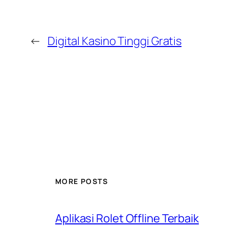
←
Digital Kasino Tinggi Gratis
MORE POSTS
Aplikasi Rolet Offline Terbaik