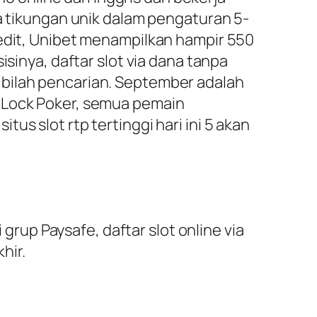
pa tikungan unik dalam pengaturan 5-
redit, Unibet menampilkan hampir 550
isinya, daftar slot via dana tanpa
 bilah pencarian. September adalah
m Lock Poker, semua pemain
s slot rtp tertinggi hari ini 5 akan
up Paysafe, daftar slot online via
hir.