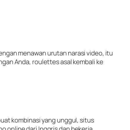
engan menawan urutan narasi video, itu
gan Anda, roulettes asal kembali ke
uat kombinasi yang unggul, situs
no online dari Inggris dan bekerja