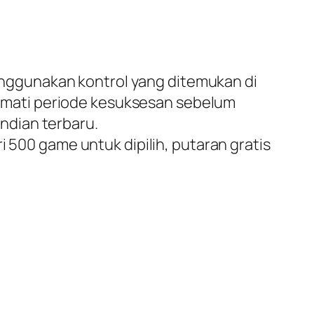
enggunakan kontrol yang ditemukan di
ikmati periode kesuksesan sebelum
ndian terbaru.
i 500 game untuk dipilih, putaran gratis