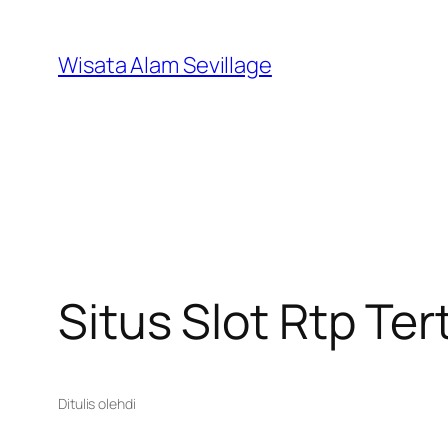
Lewati
ke
Wisata Alam Sevillage
konten
Situs Slot Rtp Tert
Ditulis oleh
di