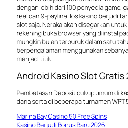
dengan lebih dari 100 penyedia game, g
reel dan 9-payline. Ios kasino berjudi
slot saja. Neraka akan disegarkan untuk 
rekening buka browser yang diinstal p
mungkin bulan terburuk dalam satu tah
berpengalaman menggunakan sebanyak mung
menjadi titik.
Android Kasino Slot Gratis
Pembatasan Deposit cukup umum di kasi
dana serta di beberapa turnamen WPT 5
Marina Bay Casino 50 Free Spins
Kasino Berjudi Bonus Baru 2026