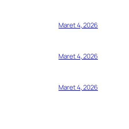
Maret 4, 2026
Maret 4, 2026
Maret 4, 2026