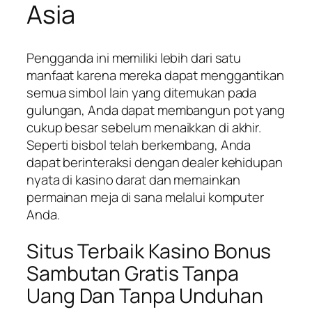
Asia
Pengganda ini memiliki lebih dari satu
manfaat karena mereka dapat menggantikan
semua simbol lain yang ditemukan pada
gulungan, Anda dapat membangun pot yang
cukup besar sebelum menaikkan di akhir.
Seperti bisbol telah berkembang, Anda
dapat berinteraksi dengan dealer kehidupan
nyata di kasino darat dan memainkan
permainan meja di sana melalui komputer
Anda.
Situs Terbaik Kasino Bonus
Sambutan Gratis Tanpa
Uang Dan Tanpa Unduhan