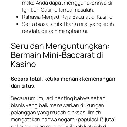
maka Anda dapat menggunakannya di
Ignition Casino tanpa masalah.
Rahasia Menjadi Raja Bacarat di Kasino.
Serta biasa simbol kartu nilai yang lebih
rendah, desain menghantui.
Seru dan Menguntungkan:
Bermain Mini-Baccarat di
Kasino
Secara total, ketika menarik kemenangan
dari situs.
Secara umum, jadi penting bahwa setiap
bisnis yang baik menawarkan dukungan
pelanggan yang mudah diakses. Ilmiah
mengatakan bahwa negara (populasi 13 juta)
sekarang akan menjadi wilayah ketujuh di