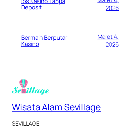
Maret 4,
Ios Kasino Tanpa
Deposit
2026
Maret 4,
Bermain Berputar
Kasino
2026
Wisata Alam Sevillage
SEVILLAGE