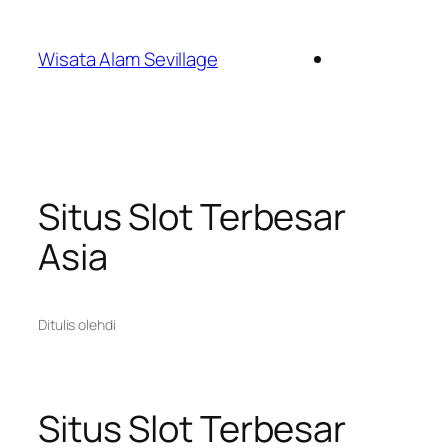
Lewati
ke
Wisata Alam Sevillage
konten
Situs Slot Terbesar
Asia
Ditulis oleh
di
Situs Slot Terbesar