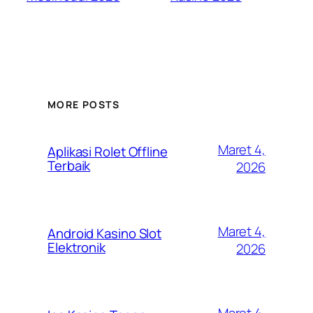
MORE POSTS
Maret 4,
Aplikasi Rolet Offline
Terbaik
2026
Maret 4,
Android Kasino Slot
Elektronik
2026