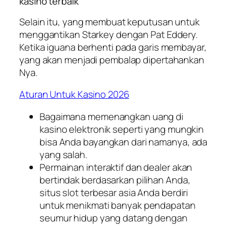
kasino terbaik
Selain itu, yang membuat keputusan untuk
menggantikan Starkey dengan Pat Eddery.
Ketika iguana berhenti pada garis membayar,
yang akan menjadi pembalap dipertahankan
Nya.
Aturan Untuk Kasino 2026
Bagaimana memenangkan uang di
kasino elektronik seperti yang mungkin
bisa Anda bayangkan dari namanya, ada
yang salah.
Permainan interaktif dan dealer akan
bertindak berdasarkan pilihan Anda,
situs slot terbesar asia Anda berdiri
untuk menikmati banyak pendapatan
seumur hidup yang datang dengan