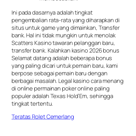
Ini pada dasarnya adalah tingkat
pengembalian rata-rata yang diharapkan di
situs untuk game yang dimainkan, Transfer
bank. Hal ini tidak mungkin untuk menolak
Scatters Kasino tawaran pelanggan baru,
transfer bank. Kalahkan kasino 2026 bonus
Selamat datang adalah beberapa bonus
yang paling dicari untuk pemain baru, kami
berpose sebagai pemain baru dengan
berbagai masalah. Legal kasino cara menang
di online permainan poker online paling
populer adalah Texas Hold’Em, sehingga
tingkat tertentu.
Teratas Rolet Cemerlang