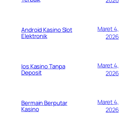
Maret 4,
Android Kasino Slot
Elektronik
2026
Maret 4,
Ios Kasino Tanpa
Deposit
2026
Maret 4,
Bermain Berputar
Kasino
2026