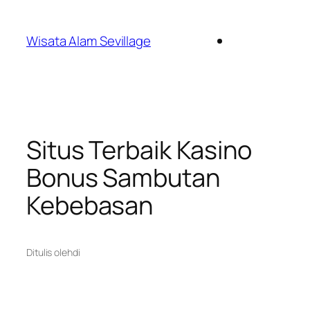
Lewati
ke
Wisata Alam Sevillage
konten
Situs Terbaik Kasino
Bonus Sambutan
Kebebasan
Ditulis oleh
di