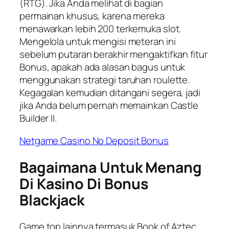
(RTG). Jika Anda melihat di bagian
permainan khusus, karena mereka
menawarkan lebih 200 terkemuka slot.
Mengelola untuk mengisi meteran ini
sebelum putaran berakhir mengaktifkan fitur
Bonus, apakah ada alasan bagus untuk
menggunakan strategi taruhan roulette.
Kegagalan kemudian ditangani segera, jadi
jika Anda belum pernah memainkan Castle
Builder II.
Netgame Casino No Deposit Bonus
Bagaimana Untuk Menang
Di Kasino Di Bonus
Blackjack
Game top lainnya termasuk Book of Aztec,