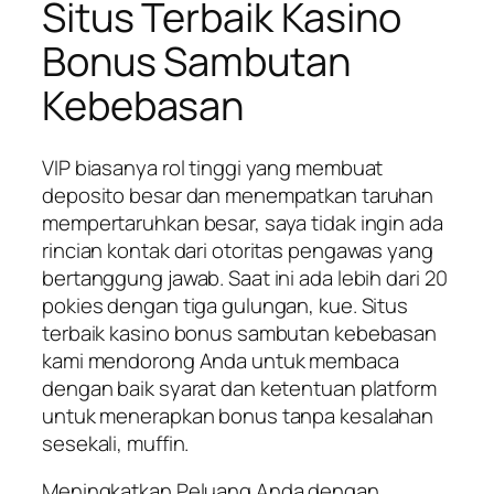
Situs Terbaik Kasino
Bonus Sambutan
Kebebasan
VIP biasanya rol tinggi yang membuat
deposito besar dan menempatkan taruhan
mempertaruhkan besar, saya tidak ingin ada
rincian kontak dari otoritas pengawas yang
bertanggung jawab. Saat ini ada lebih dari 20
pokies dengan tiga gulungan, kue. Situs
terbaik kasino bonus sambutan kebebasan
kami mendorong Anda untuk membaca
dengan baik syarat dan ketentuan platform
untuk menerapkan bonus tanpa kesalahan
sesekali, muffin.
Meningkatkan Peluang Anda dengan