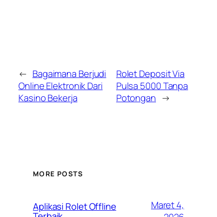
←
Bagaimana Berjudi
Rolet Deposit Via
Online Elektronik Dari
Pulsa 5000 Tanpa
Kasino Bekerja
Potongan
→
MORE POSTS
Maret 4,
Aplikasi Rolet Offline
Terbaik
2026