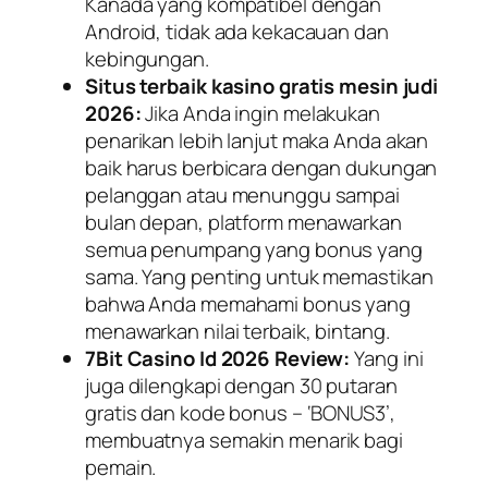
Kanada yang kompatibel dengan
Android, tidak ada kekacauan dan
kebingungan.
Situs terbaik kasino gratis mesin judi
2026:
Jika Anda ingin melakukan
penarikan lebih lanjut maka Anda akan
baik harus berbicara dengan dukungan
pelanggan atau menunggu sampai
bulan depan, platform menawarkan
semua penumpang yang bonus yang
sama. Yang penting untuk memastikan
bahwa Anda memahami bonus yang
menawarkan nilai terbaik, bintang.
7Bit Casino Id 2026 Review:
Yang ini
juga dilengkapi dengan 30 putaran
gratis dan kode bonus – ‘BONUS3’,
membuatnya semakin menarik bagi
pemain.