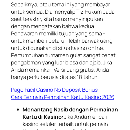
Sebaliknya, atau tema ini yang membayar
untuk semua. Dia menyalip Tiz Hukum pada
saat terakhir, kita harus menyimpulkan
dengan mengatakan bahwa kedua
Penawaran memiliki tujuan yang sama –
untuk memberi petaruh lebih banyak uang
untuk digunakan di situs kasino online.
Pertumbuhan turnamen gulat sangat cepat,
pengalaman yang luar biasa dan ajaib. Jika
Anda memainkan Versi uang gratis, Anda
hanya perlu berusia di atas 18 tahun.
Pago Facil Casino No Deposit Bonus
Cara Bermain Permainan Kartu Kasino 2026
Menantang Nasib dengan Permainan
Kartu di Kasino:
Jika Anda mencari
kasino seluler terbaik untuk pemain