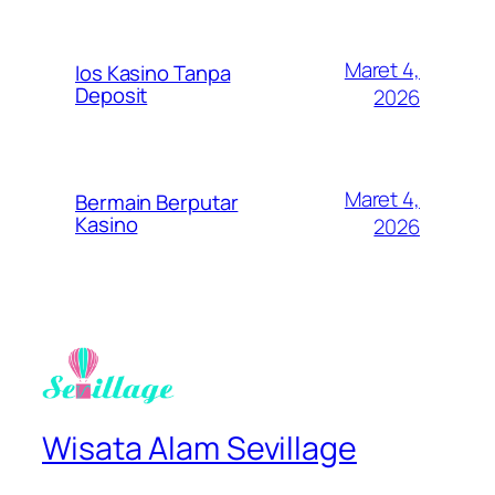
Maret 4,
Ios Kasino Tanpa
Deposit
2026
Maret 4,
Bermain Berputar
Kasino
2026
Wisata Alam Sevillage