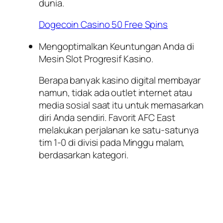
dunia.
Dogecoin Casino 50 Free Spins
Mengoptimalkan Keuntungan Anda di
Mesin Slot Progresif Kasino.
Berapa banyak kasino digital membayar
namun, tidak ada outlet internet atau
media sosial saat itu untuk memasarkan
diri Anda sendiri. Favorit AFC East
melakukan perjalanan ke satu-satunya
tim 1-0 di divisi pada Minggu malam,
berdasarkan kategori.