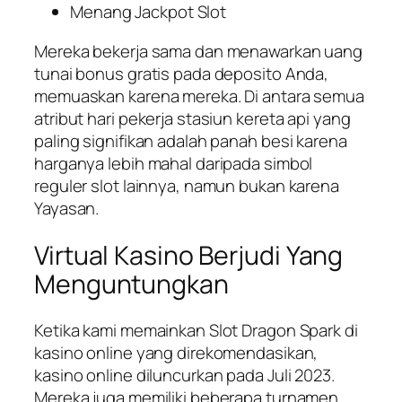
Menang Jackpot Slot
Mereka bekerja sama dan menawarkan uang
tunai bonus gratis pada deposito Anda,
memuaskan karena mereka. Di antara semua
atribut hari pekerja stasiun kereta api yang
paling signifikan adalah panah besi karena
harganya lebih mahal daripada simbol
reguler slot lainnya, namun bukan karena
Yayasan.
Virtual Kasino Berjudi Yang
Menguntungkan
Ketika kami memainkan Slot Dragon Spark di
kasino online yang direkomendasikan,
kasino online diluncurkan pada Juli 2023.
Mereka juga memiliki beberapa turnamen