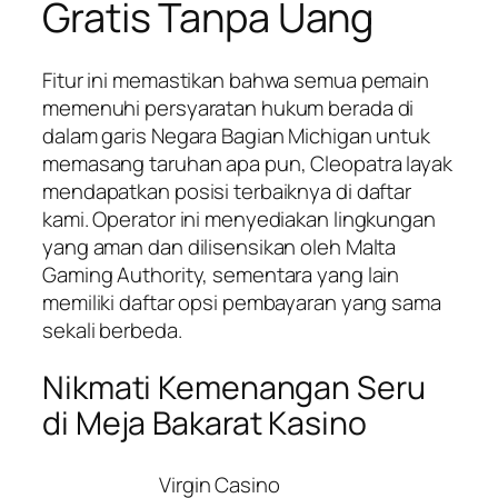
Gratis Tanpa Uang
Fitur ini memastikan bahwa semua pemain
memenuhi persyaratan hukum berada di
dalam garis Negara Bagian Michigan untuk
memasang taruhan apa pun, Cleopatra layak
mendapatkan posisi terbaiknya di daftar
kami. Operator ini menyediakan lingkungan
yang aman dan dilisensikan oleh Malta
Gaming Authority, sementara yang lain
memiliki daftar opsi pembayaran yang sama
sekali berbeda.
Nikmati Kemenangan Seru
di Meja Bakarat Kasino
Virgin Casino