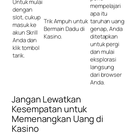
Untuk mulai
mempelajari
dengan
apa itu
slot, cukup
Trik Ampuh untuk
taruhan uang
masuk ke
Bermain Dadu di
genap, Anda
akun Skrill
Kasino.
ditetapkan
Anda dan
untuk pergi
klik tombol
dan mulai
tarik.
eksplorasi
langsung
dari browser
Anda.
Jangan Lewatkan
Kesempatan untuk
Memenangkan Uang di
Kasino