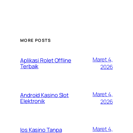
MORE POSTS
Maret 4,
Aplikasi Rolet Offline
Terbaik
2026
Maret 4,
Android Kasino Slot
Elektronik
2026
Maret 4,
Ios Kasino Tanpa