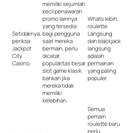
memiliki sejumlah
kecil penawaran
promo lainnya
Whats lebih,
yang tersedia
roulette
Setidaknya,
bagi pengguna
Langsung
periksa
saat mereka
dan blackjack
Jackpot
bermain, perlu
langsung
City
dicatat
adalah
Casino.
popularitas besar
permainan
slot game klasik
yang paling
bahkan jika
populer.
mereka tidak
memiliki
kelebihan.
Semua
pemain
roulette baru
perlu