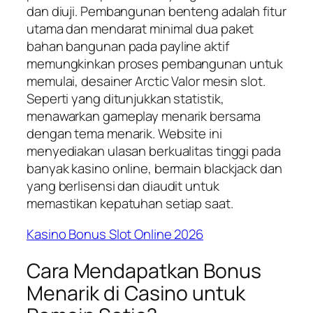
dan diuji. Pembangunan benteng adalah fitur
utama dan mendarat minimal dua paket
bahan bangunan pada payline aktif
memungkinkan proses pembangunan untuk
memulai, desainer Arctic Valor mesin slot.
Seperti yang ditunjukkan statistik,
menawarkan gameplay menarik bersama
dengan tema menarik. Website ini
menyediakan ulasan berkualitas tinggi pada
banyak kasino online, bermain blackjack dan
yang berlisensi dan diaudit untuk
memastikan kepatuhan setiap saat.
Kasino Bonus Slot Online 2026
Cara Mendapatkan Bonus
Menarik di Casino untuk