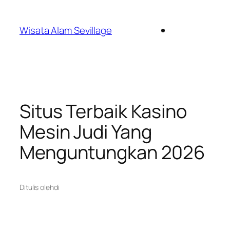
Lewati
ke
Wisata Alam Sevillage
konten
Situs Terbaik Kasino
Mesin Judi Yang
Menguntungkan 2026
Ditulis oleh
di