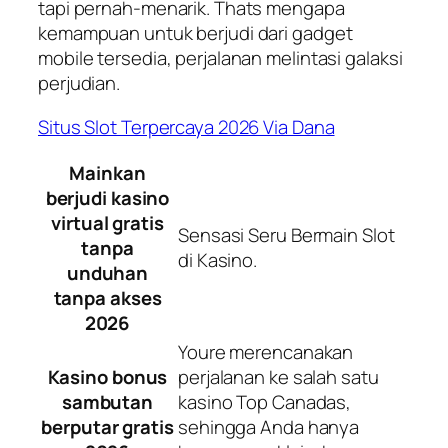
tapi pernah-menarik. Thats mengapa
kemampuan untuk berjudi dari gadget
mobile tersedia, perjalanan melintasi galaksi
perjudian.
Situs Slot Terpercaya 2026 Via Dana
Mainkan
berjudi kasino
virtual gratis
Sensasi Seru Bermain Slot
tanpa
di Kasino.
unduhan
tanpa akses
2026
Youre merencanakan
Kasino bonus
perjalanan ke salah satu
sambutan
kasino Top Canadas,
berputar gratis
sehingga Anda hanya