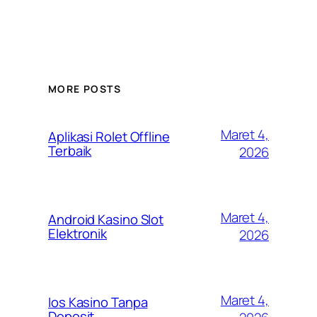
MORE POSTS
Maret 4,
Aplikasi Rolet Offline
Terbaik
2026
Maret 4,
Android Kasino Slot
Elektronik
2026
Maret 4,
Ios Kasino Tanpa
Deposit