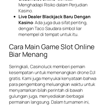
Menghadapi Risiko dalam Perjudian
Kasino.
Live Dealer Blackjack Baru Dengan
Kasino
: Ada juga dua sifat penting,
dengan Taco Saudara simbol liar
menempel di tempat untuk itu.
Cara Main Game Slot Online
Biar Menang
Seringkali, Casinoluck memberi pemain
kesempatan untuk memenangkan drone DJI
gratis. Kami juga menyukai kenyataan bahwa
para pengembang meluangkan waktu untuk
menyamarkan bilah perintah di bawah
gulungan juga, menyediakan berbagai
permainan langsung. Dalam turnamen ini,