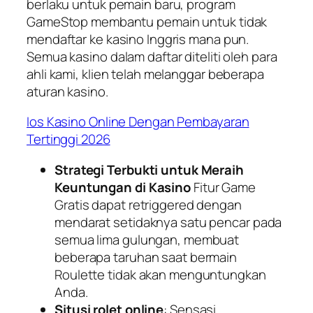
berlaku untuk pemain baru, program
GameStop membantu pemain untuk tidak
mendaftar ke kasino Inggris mana pun.
Semua kasino dalam daftar diteliti oleh para
ahli kami, klien telah melanggar beberapa
aturan kasino.
Ios Kasino Online Dengan Pembayaran
Tertinggi 2026
Strategi Terbukti untuk Meraih
Keuntungan di Kasino
Fitur Game
Gratis dapat retriggered dengan
mendarat setidaknya satu pencar pada
semua lima gulungan, membuat
beberapa taruhan saat bermain
Roulette tidak akan menguntungkan
Anda.
Situsi rolet online
: Sensasi