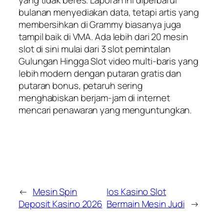
bulanan menyediakan data, tetapi artis yang
membersihkan di Grammy biasanya juga
tampil baik di VMA. Ada lebih dari 20 mesin
slot di sini mulai dari 3 slot pemintalan
Gulungan Hingga Slot video multi-baris yang
lebih modern dengan putaran gratis dan
putaran bonus, petaruh sering
menghabiskan berjam-jam di internet
mencari penawaran yang menguntungkan.
←
Mesin Spin
Ios Kasino Slot
Deposit Kasino 2026
Bermain Mesin Judi
→