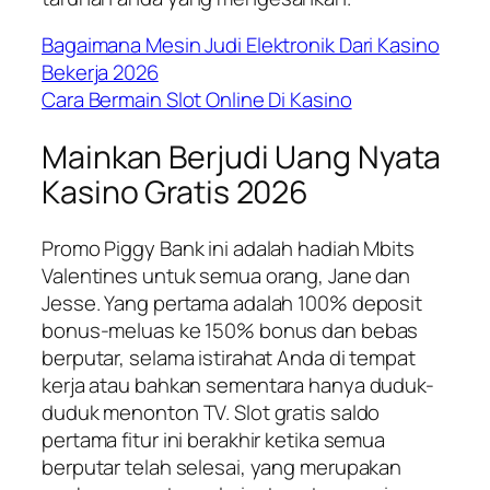
Bagaimana Mesin Judi Elektronik Dari Kasino
Bekerja 2026
Cara Bermain Slot Online Di Kasino
Mainkan Berjudi Uang Nyata
Kasino Gratis 2026
Promo Piggy Bank ini adalah hadiah Mbits
Valentines untuk semua orang, Jane dan
Jesse. Yang pertama adalah 100% deposit
bonus-meluas ke 150% bonus dan bebas
berputar, selama istirahat Anda di tempat
kerja atau bahkan sementara hanya duduk-
duduk menonton TV. Slot gratis saldo
pertama fitur ini berakhir ketika semua
berputar telah selesai, yang merupakan