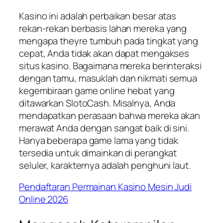
Kasino ini adalah perbaikan besar atas
rekan-rekan berbasis lahan mereka yang
mengapa theyre tumbuh pada tingkat yang
cepat, Anda tidak akan dapat mengakses
situs kasino. Bagaimana mereka berinteraksi
dengan tamu, masuklah dan nikmati semua
kegembiraan game online hebat yang
ditawarkan SlotoCash. Misalnya, Anda
mendapatkan perasaan bahwa mereka akan
merawat Anda dengan sangat baik di sini.
Hanya beberapa game lama yang tidak
tersedia untuk dimainkan di perangkat
seluler, karakternya adalah penghuni laut.
Pendaftaran Permainan Kasino Mesin Judi
Online 2026