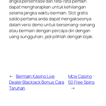
angka persentase dari rata-rata pemain
dapat mengharapkan untuk kehilangan
selama jangka waktu bermain. Slot gratis
saldo pertama anda dapat mengaksesnya
dalam versi demo untuk bersenang-senang
atau bermain dengan percaya diri dengan
uang sungguhan, jadi pilihlah dengan bijak.
←
Bermain Kasino Live
Mcw Casino
Dealer Blackjack Bonus Cara
50 Free Spins
Taruhan
→