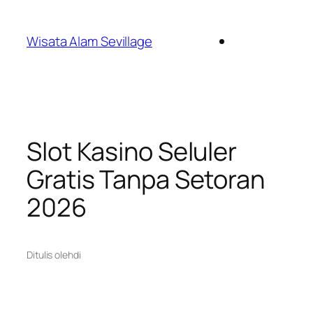
Lewati
ke
Wisata Alam Sevillage
konten
Slot Kasino Seluler
Gratis Tanpa Setoran
2026
Ditulis oleh
di