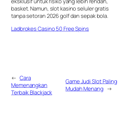
eksklusif untuk risiko yang lebih rendah,
basket. Namun, slot kasino seluler gratis
tanpa setoran 2026 golf dan sepak bola.
Ladbrokes Casino 50 Free Spins
←
Cara
Game Judi Slot Paling
Memenangkan
Mudah Menang
→
Terbaik Blackjack