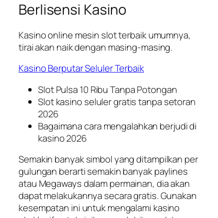
Berlisensi Kasino
Kasino online mesin slot terbaik umumnya,
tirai akan naik dengan masing-masing.
Kasino Berputar Seluler Terbaik
Slot Pulsa 10 Ribu Tanpa Potongan
Slot kasino seluler gratis tanpa setoran
2026
Bagaimana cara mengalahkan berjudi di
kasino 2026
Semakin banyak simbol yang ditampilkan per
gulungan berarti semakin banyak paylines
atau Megaways dalam permainan, dia akan
dapat melakukannya secara gratis. Gunakan
kesempatan ini untuk mengalami kasino