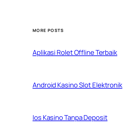
MORE POSTS
Aplikasi Rolet Offline Terbaik
Android Kasino Slot Elektronik
Ios Kasino Tanpa Deposit