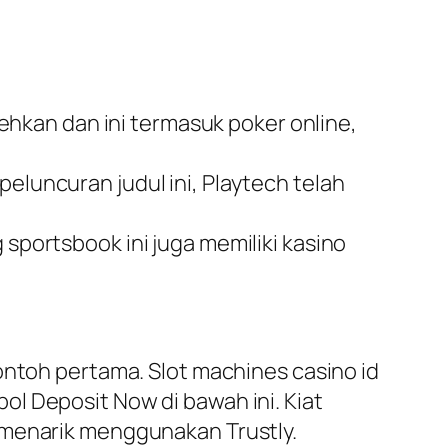
ehkan dan ini termasuk poker online,
eluncuran judul ini, Playtech telah
 sportsbook ini juga memiliki kasino
ontoh pertama. Slot machines casino id
l Deposit Now di bawah ini. Kiat
 menarik menggunakan Trustly.