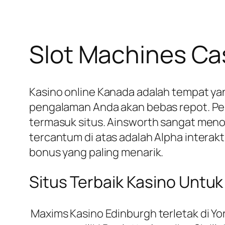
Slot Machines Ca
Kasino online Kanada adalah tempat ya
pengalaman Anda akan bebas repot. Peng
termasuk situs. Ainsworth sangat menon
tercantum di atas adalah Alpha interakt
bonus yang paling menarik.
Situs Terbaik Kasino Untu
Maxims Kasino Edinburgh terletak di Yor