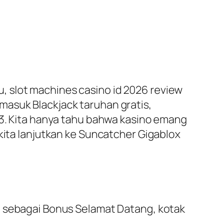
 slot machines casino id 2026 review
masuk Blackjack taruhan gratis,
 3. Kita hanya tahu bahwa kasino emang
kita lanjutkan ke Suncatcher Gigablox
l sebagai Bonus Selamat Datang, kotak