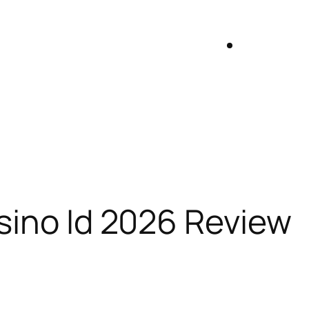
sino Id 2026 Review