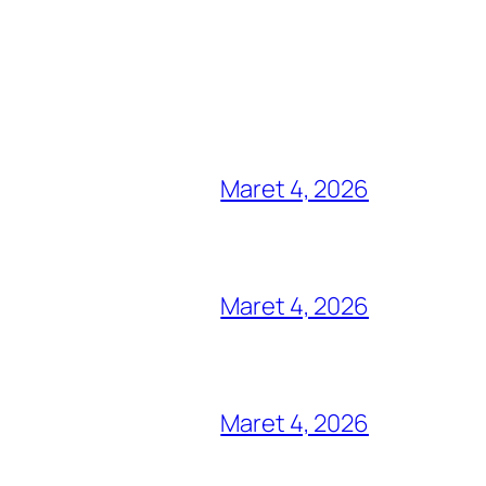
Maret 4, 2026
Maret 4, 2026
Maret 4, 2026