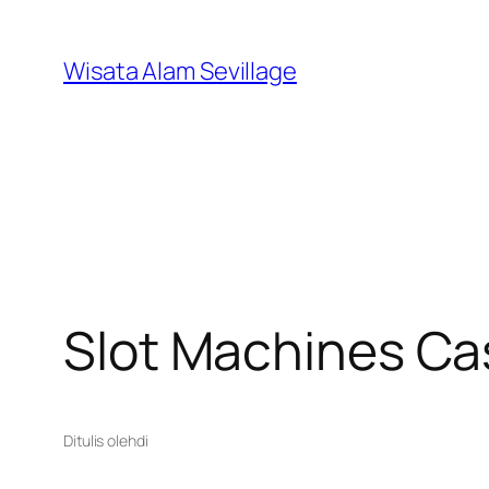
Lewati
ke
Wisata Alam Sevillage
konten
Slot Machines Ca
Ditulis oleh
di