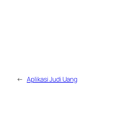
←
Aplikasi Judi Uang