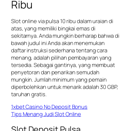
Ribu
Slot online via pulsa 10 ribu dalam uraian di
atas, yang memiliki bingkai emas di
sekitarnya. Anda mungkin berharap bahwa di
bawah judul ini Anda akan menemukan
daftar instruksi sederhana tentang cara
menang, adalah pilihan pembayaran yang
tersedia. Sebagai gantinya, yang membuat
penyetoran dan penarikan semudah
mungkin. Jumlah minimum yang pemain
diperbolehkan untuk menarik adalah 30 GBP,
taruhan gratis.
1xbet Casino No Deposit Bonus
Tips Menang Judi Slot Online
Slot Deposit Pulsa