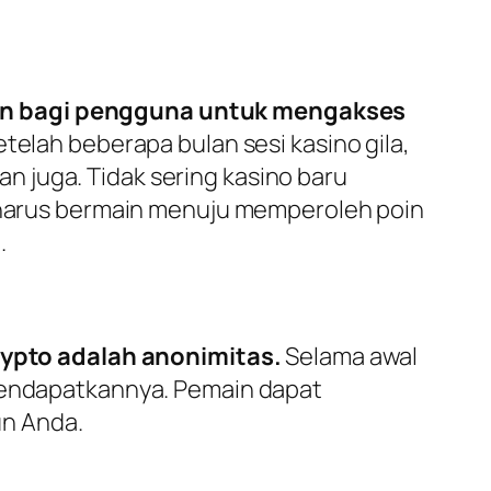
nan bagi pengguna untuk mengakses
etelah beberapa bulan sesi kasino gila,
 juga. Tidak sering kasino baru
a harus bermain menuju memperoleh poin
.
ypto adalah anonimitas.
Selama awal
 mendapatkannya. Pemain dapat
n Anda.