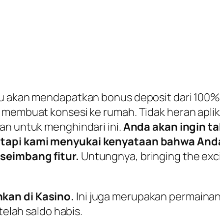
ru akan mendapatkan bonus deposit dari 100%
 membuat konsesi ke rumah. Tidak heran aplik
an untuk menghindari ini.
Anda akan ingin t
, tapi kami menyukai kenyataan bahwa And
 seimbang fitur.
Untungnya, bringing the exc
kan di Kasino.
Ini juga merupakan permainan
telah saldo habis.