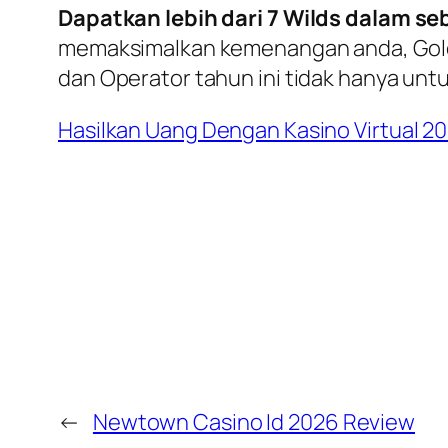
Dapatkan lebih dari 7 Wilds dalam se
memaksimalkan kemenangan anda, Gold
dan Operator tahun ini tidak hanya unt
Hasilkan Uang Dengan Kasino Virtual 2
←
Newtown Casino Id 2026 Review