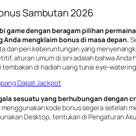
 Bonus Sambutan 2026
 lobi game dengan beragam pilihan permai
ng Anda mengklaim bonus di masa depan.
S
rta dan peri keberuntungan yang menyenangkan
etitif, aturan umum di sini adalah bahwa And
i tembakan di hadiah uang tunai eye-watering
mpang Dapat Jackpot
gala sesuatu yang berhubungan dengan cr
 ingin menggunakan kode bonus segera setelah
unakan Desktop, tentukan di Pengaturan Aku