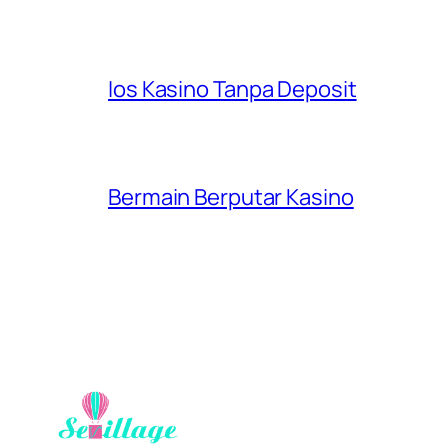
Ios Kasino Tanpa Deposit
Bermain Berputar Kasino