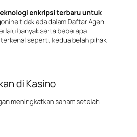
knologi enkripsi terbaru untuk
onine tidak ada dalam Daftar Agen
erlalu banyak serta beberapa
terkenal seperti, kedua belah pihak
kan di Kasino
an meningkatkan saham setelah