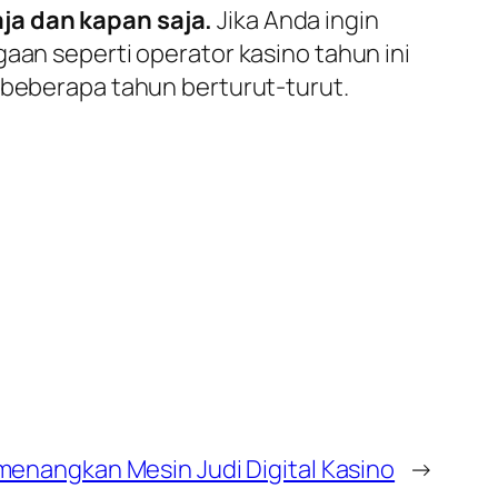
aja dan kapan saja.
Jika Anda ingin
 seperti operator kasino tahun ini
i beberapa tahun berturut-turut.
enangkan Mesin Judi Digital Kasino
→