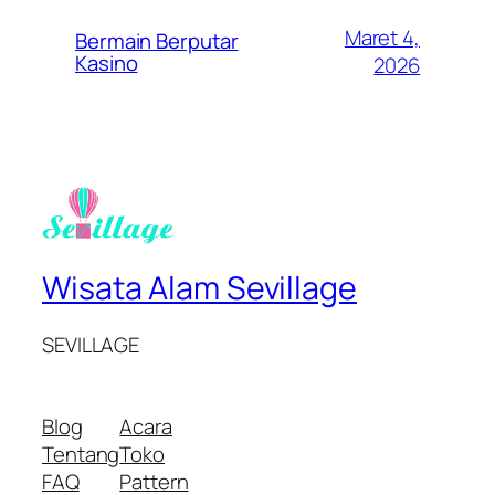
Maret 4,
Bermain Berputar
Kasino
2026
Wisata Alam Sevillage
SEVILLAGE
Blog
Acara
Tentang
Toko
FAQ
Pattern