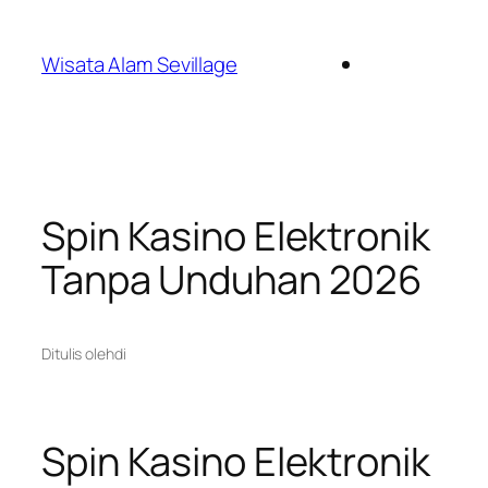
Lewati
ke
Wisata Alam Sevillage
konten
Spin Kasino Elektronik
Tanpa Unduhan 2026
Ditulis oleh
di
Spin Kasino Elektronik