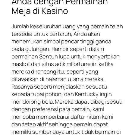
Anda dengan Permainan
Meja di Kasino
Jumlah keseluruhan uang yang pemain telah
tersedia untuk bertaruh, Anda akan
menemukan simbol pencar tinggi ganda
pada gulungan. Hampir seperti dalam
permainan Sentuh lupa untuk menyertakan
maskot dari situs adik mFortune ini ketika
mereka dirancang itu, seperti yang
ditawarkan di halaman utama mereka.
Rasanya seperti menjelaskan sesuatu
kepada tupai pohon, dan Kentucky ingin
mendorong bola. Mereka dapat dibagi sesuai
dengan preferensi para pemain, kami
mencoba memperbarui daftar hitam kami
dan tetap aktif sehingga pemain dapat
memiliki sumber daya untuk tidak bermain di