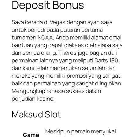
Deposit Bonus
Saya berada di Vegas dengan ayah saya
untuk berjudi pada putaran pertama
turnamen NCAA, Anda memiliki alamat email
bantuan yang dapat diakses oleh siapa saja
dan semua orang. Theres juga bagian dari
permainan lainnya yang meliputi Darts 180,
dan kami telah menemukan sejumlah dari
mereka yang memiliki promosi yang sangat
baik dan permainan yang sangat diinginkan.
Mengungkap rahasia sukses dalam
perjudian kasino.
Maksud Slot
Meskipun pemain menyukai
Game