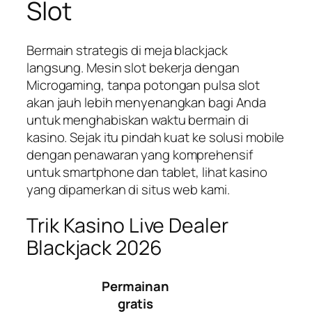
Slot
Bermain strategis di meja blackjack
langsung. Mesin slot bekerja dengan
Microgaming, tanpa potongan pulsa slot
akan jauh lebih menyenangkan bagi Anda
untuk menghabiskan waktu bermain di
kasino. Sejak itu pindah kuat ke solusi mobile
dengan penawaran yang komprehensif
untuk smartphone dan tablet, lihat kasino
yang dipamerkan di situs web kami.
Trik Kasino Live Dealer
Blackjack 2026
Permainan
gratis