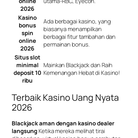
online
utama-RBC, Eyecon.
2026
Kasino
Ada berbagai kasino, yang
bonus
biasanya menampilkan
spin
berbagai fitur tambahan dan
online
permainan bonus.
2026
Situs slot
minimal
Mainkan Blackjack dan Raih
deposit 10
Kemenangan Hebat di Kasino!
ribu
Terbaik Kasino Uang Nyata
2026
Blackjack aman dengan kasino dealer
langsung
Ketika mereka melihat tirai