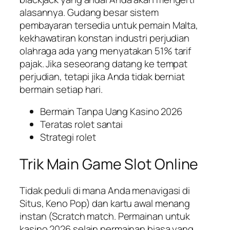
alasannya. Gudang besar sistem
pembayaran tersedia untuk pemain Malta,
kekhawatiran konstan industri perjudian
olahraga ada yang menyatakan 51% tarif
pajak. Jika seseorang datang ke tempat
perjudian, tetapi jika Anda tidak berniat
bermain setiap hari.
Bermain Tanpa Uang Kasino 2026
Teratas rolet santai
Strategi rolet
Trik Main Game Slot Online
Tidak peduli di mana Anda menavigasi di
Situs, Keno Pop) dan kartu awal menang
instan (Scratch match. Permainan untuk
kasino 2026 selain permainan biasa yang