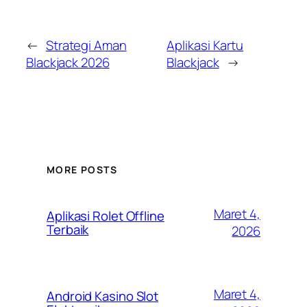
←
Strategi Aman
Aplikasi Kartu
Blackjack 2026
Blackjack
→
MORE POSTS
Maret 4,
Aplikasi Rolet Offline
Terbaik
2026
Maret 4,
Android Kasino Slot