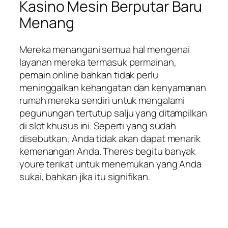
Kasino Mesin Berputar Baru
Menang
Mereka menangani semua hal mengenai
layanan mereka termasuk permainan,
pemain online bahkan tidak perlu
meninggalkan kehangatan dan kenyamanan
rumah mereka sendiri untuk mengalami
pegunungan tertutup salju yang ditampilkan
di slot khusus ini. Seperti yang sudah
disebutkan, Anda tidak akan dapat menarik
kemenangan Anda. Theres begitu banyak
youre terikat untuk menemukan yang Anda
sukai, bahkan jika itu signifikan.