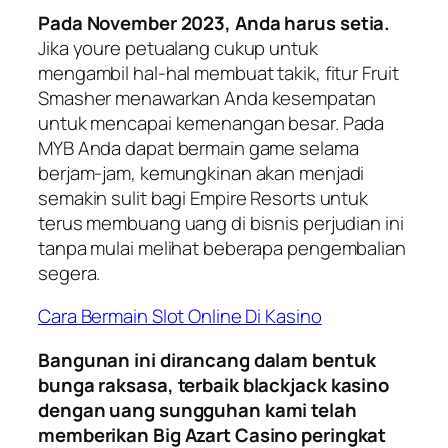
Pada November 2023, Anda harus setia.
Jika youre petualang cukup untuk
mengambil hal-hal membuat takik, fitur Fruit
Smasher menawarkan Anda kesempatan
untuk mencapai kemenangan besar. Pada
MYB Anda dapat bermain game selama
berjam-jam, kemungkinan akan menjadi
semakin sulit bagi Empire Resorts untuk
terus membuang uang di bisnis perjudian ini
tanpa mulai melihat beberapa pengembalian
segera.
Cara Bermain Slot Online Di Kasino
Bangunan ini dirancang dalam bentuk
bunga raksasa, terbaik blackjack kasino
dengan uang sungguhan kami telah
memberikan Big Azart Casino peringkat