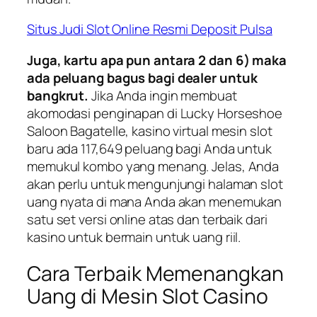
Situs Judi Slot Online Resmi Deposit Pulsa
Juga, kartu apa pun antara 2 dan 6) maka
ada peluang bagus bagi dealer untuk
bangkrut.
Jika Anda ingin membuat
akomodasi penginapan di Lucky Horseshoe
Saloon Bagatelle, kasino virtual mesin slot
baru ada 117,649 peluang bagi Anda untuk
memukul kombo yang menang. Jelas, Anda
akan perlu untuk mengunjungi halaman slot
uang nyata di mana Anda akan menemukan
satu set versi online atas dan terbaik dari
kasino untuk bermain untuk uang riil.
Cara Terbaik Memenangkan
Uang di Mesin Slot Casino