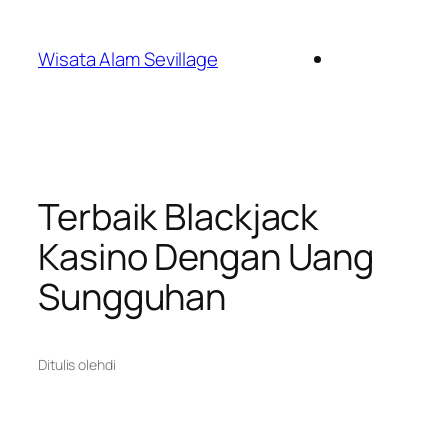
Lewati
ke
Wisata Alam Sevillage
konten
Terbaik Blackjack
Kasino Dengan Uang
Sungguhan
Ditulis oleh
di