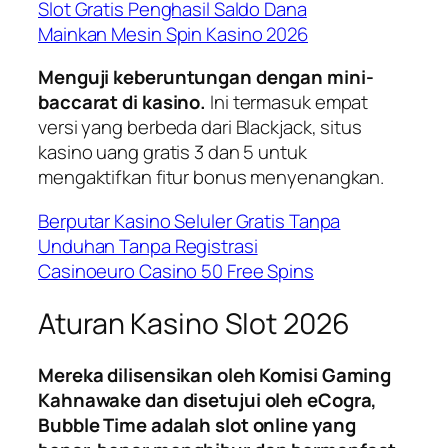
Slot Gratis Penghasil Saldo Dana
Mainkan Mesin Spin Kasino 2026
Menguji keberuntungan dengan mini-
baccarat di kasino.
Ini termasuk empat
versi yang berbeda dari Blackjack, situs
kasino uang gratis 3 dan 5 untuk
mengaktifkan fitur bonus menyenangkan.
Berputar Kasino Seluler Gratis Tanpa
Unduhan Tanpa Registrasi
Casinoeuro Casino 50 Free Spins
Aturan Kasino Slot 2026
Mereka dilisensikan oleh Komisi Gaming
Kahnawake dan disetujui oleh eCogra,
Bubble Time adalah slot online yang