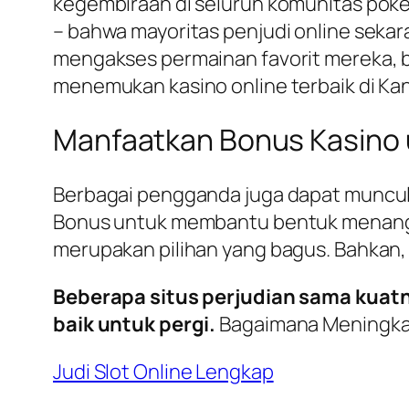
kegembiraan di seluruh komunitas poke
– bahwa mayoritas penjudi online sekar
mengakses permainan favorit mereka, be
menemukan kasino online terbaik di Ka
Manfaatkan Bonus Kasino
Berbagai pengganda juga dapat muncul s
Bonus untuk membantu bentuk menang –
merupakan pilihan yang bagus. Bahkan, c
Beberapa situs perjudian sama kua
baik untuk pergi.
Bagaimana Meningkat
Judi Slot Online Lengkap