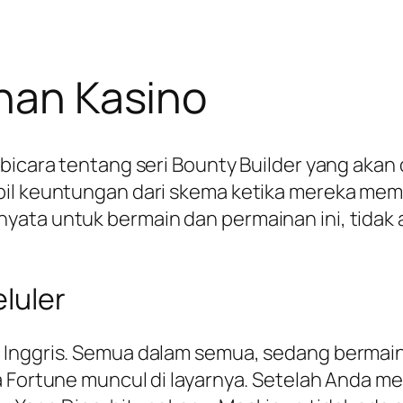
inan Kasino
rbicara tentang seri Bounty Builder yang akan
bil keuntungan dari skema ketika mereka mem
nyata untuk bermain dan permainan ini, tida
eluler
 Inggris. Semua dalam semua, sedang bermai
ga Fortune muncul di layarnya. Setelah Anda 