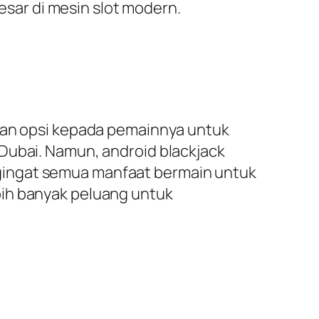
sar di mesin slot modern.
rkan opsi kepada pemainnya untuk
Dubai. Namun, android blackjack
gingat semua manfaat bermain untuk
bih banyak peluang untuk