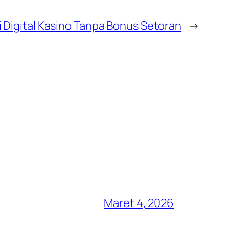
i Digital Kasino Tanpa Bonus Setoran
→
Maret 4, 2026