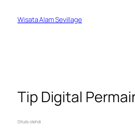
Lewati
ke
Wisata Alam Sevillage
konten
Tip Digital Perma
Ditulis oleh
di