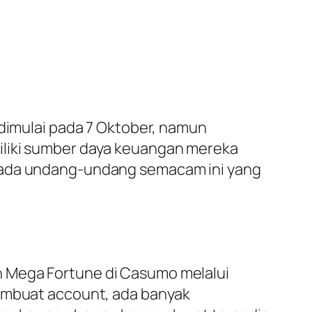
 dimulai pada 7 Oktober, namun
iliki sumber daya keuangan mereka
k ada undang-undang semacam ini yang
n Mega Fortune di Casumo melalui
membuat account, ada banyak