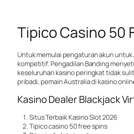
Tipico Casino 50 
Untuk memulai pengaturan akun untuk A
kompetitif. Pengadilan Banding menyetu
keseluruhan kasino peringkat tidak sul
pribadi, pemain Australia di kasino onli
Kasino Dealer Blackjack Vir
Situs Terbaik Kasino Slot 2026
Tipico casino 50 free spins