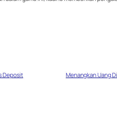
s Deposit
Menangkan Uang Di