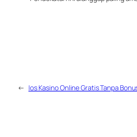
←
Ios Kasino Online Gratis Tanpa Bonu