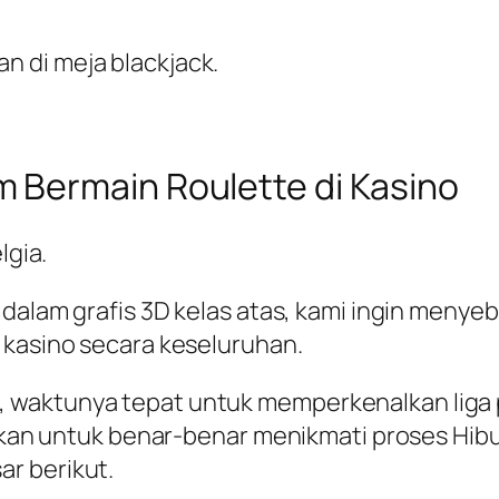
 di meja blackjack.
 Bermain Roulette di Kasino
lgia.
 dalam grafis 3D kelas atas, kami ingin menye
 kasino secara keseluruhan.
i, waktunya tepat untuk memperkenalkan liga p
n untuk benar-benar menikmati proses Hibur
ar berikut.