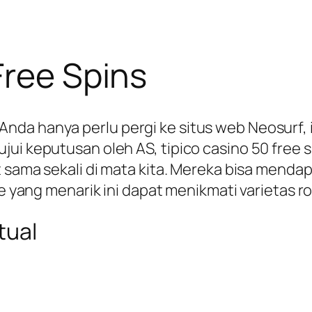
Free Spins
nda hanya perlu pergi ke situs web Neosurf,
jui keputusan oleh AS, tipico casino 50 free 
it sama sekali di mata kita. Mereka bisa mend
ne yang menarik ini dapat menikmati varietas r
tual