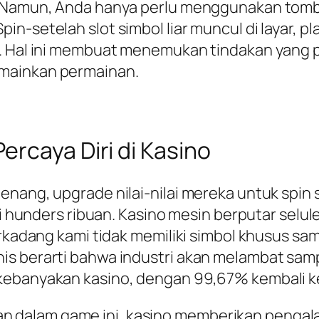
. Namun, Anda hanya perlu menggunakan tombo
n-setelah slot simbol liar muncul di layar, p
n. Hal ini membuat menemukan tindakan yang 
mainkan permainan.
rcaya Diri di Kasino
nang, upgrade nilai-nilai mereka untuk spin sa
di hunders ribuan. Kasino mesin berputar selul
erkadang kami tidak memiliki simbol khusus s
is berarti bahwa industri akan melambat samp
kebanyakan kasino, dengan 99,67% kembali ke
an dalam game ini, kasino memberikan pengal