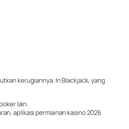
butkan kerugiannya. In Blackjack, yang
oker lain.
an, aplikasi permainan kasino 2026