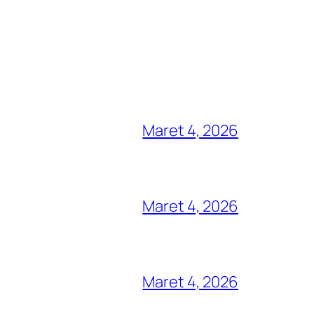
Maret 4, 2026
Maret 4, 2026
Maret 4, 2026