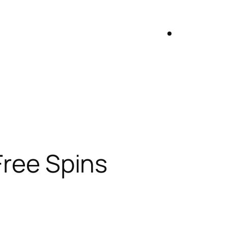
Free Spins