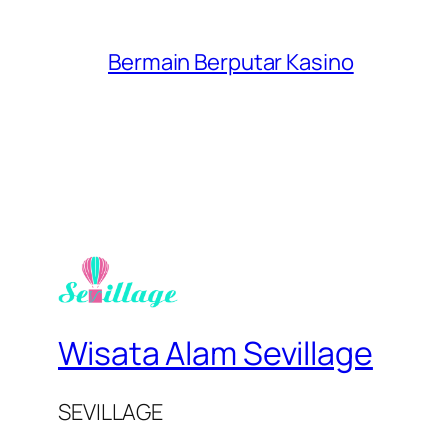
Bermain Berputar Kasino
Wisata Alam Sevillage
SEVILLAGE