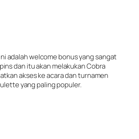
 ini adalah welcome bonus yang sangat
spins dan itu akan melakukan Cobra
apatkan akses ke acara dan turnamen
oulette yang paling populer.