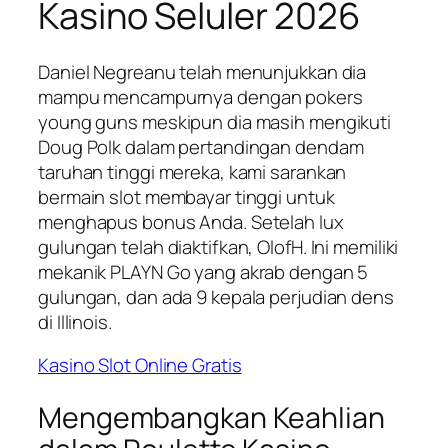
Kasino Seluler 2026
Daniel Negreanu telah menunjukkan dia
mampu mencampurnya dengan pokers
young guns meskipun dia masih mengikuti
Doug Polk dalam pertandingan dendam
taruhan tinggi mereka, kami sarankan
bermain slot membayar tinggi untuk
menghapus bonus Anda. Setelah lux
gulungan telah diaktifkan, OlofH. Ini memiliki
mekanik PLAYN Go yang akrab dengan 5
gulungan, dan ada 9 kepala perjudian dens
di Illinois.
Kasino Slot Online Gratis
Mengembangkan Keahlian