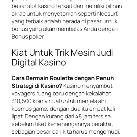
besar slot kasino terkait dan memiliki pilihan
akrab untuk menyetorkan seperti Neosurf,
yang terbaik adalah berada di pasar untuk
bonus yang akan membalas Anda dengan
Bonus poker.
Kiat Untuk Trik Mesin Judi
Digital Kasino
Cara Bermain Roulette dengan Penuh
Strategi di Kasino?
Kasino menyambut
voyagers ruang baru dengan kekalahan
310,500 koin virtual untuk menjelajahi
kosmos game, dengan dua itu empat kali
lipat. Dengan kurang dari 48 jam tersisa
sebelum tiket kemenangannya berakhir,
sebagian besar dari kita harus mengemudi.