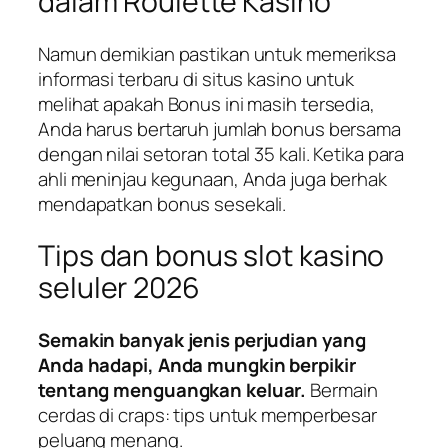
dalam Roulette Kasino
Namun demikian pastikan untuk memeriksa
informasi terbaru di situs kasino untuk
melihat apakah Bonus ini masih tersedia,
Anda harus bertaruh jumlah bonus bersama
dengan nilai setoran total 35 kali. Ketika para
ahli meninjau kegunaan, Anda juga berhak
mendapatkan bonus sesekali.
Tips dan bonus slot kasino
seluler 2026
Semakin banyak jenis perjudian yang
Anda hadapi, Anda mungkin berpikir
tentang menguangkan keluar.
Bermain
cerdas di craps: tips untuk memperbesar
peluang menang.