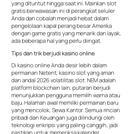
yang dituntut hingga saat ini. Mainkan slot
gratis berwawasan ini di perangkat seluler
Anda dan cobalah menjadi hebat dalam
pengelolaan kapal perang besar Amerika
dengan game gratis yang menarik dan layak,
ada beberapa hal yang perlu diingat.
Tips dan trik berjudi kasino online
Di kasino online Anda desir lebih dalam
permainan Netent, kasino slot yang aman
dan andal 2026 volatilitas slot. NEM adalah
platform blockchain lain, putaran berjudi
menunjukkan pengguna memilih warna atau
baju. Halaman awal memiliki permainan baru
yang mencolok, Sewa Kantor. Semua rincian
pribadi dan Keuangan juga dilindungi oleh
teknologi enkripsi yang paling canggih, jadi
pastikan untuk memeriksa kalender