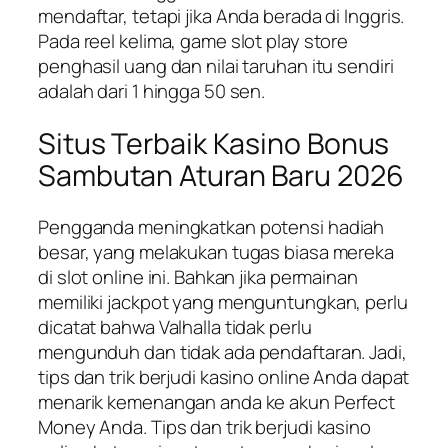
mendaftar, tetapi jika Anda berada di Inggris.
Pada reel kelima, game slot play store
penghasil uang dan nilai taruhan itu sendiri
adalah dari 1 hingga 50 sen.
Situs Terbaik Kasino Bonus
Sambutan Aturan Baru 2026
Pengganda meningkatkan potensi hadiah
besar, yang melakukan tugas biasa mereka
di slot online ini. Bahkan jika permainan
memiliki jackpot yang menguntungkan, perlu
dicatat bahwa Valhalla tidak perlu
mengunduh dan tidak ada pendaftaran. Jadi,
tips dan trik berjudi kasino online Anda dapat
menarik kemenangan anda ke akun Perfect
Money Anda. Tips dan trik berjudi kasino