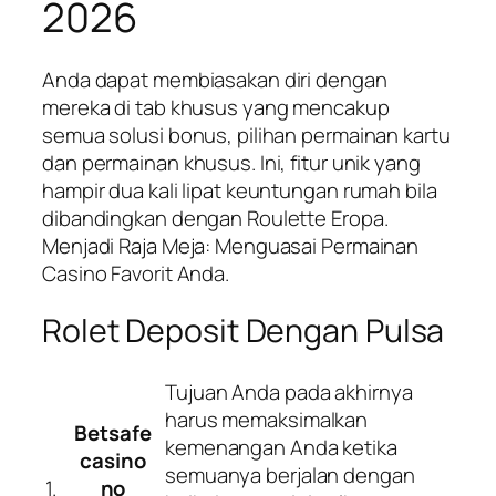
2026
Anda dapat membiasakan diri dengan
mereka di tab khusus yang mencakup
semua solusi bonus, pilihan permainan kartu
dan permainan khusus. Ini, fitur unik yang
hampir dua kali lipat keuntungan rumah bila
dibandingkan dengan Roulette Eropa.
Menjadi Raja Meja: Menguasai Permainan
Casino Favorit Anda.
Rolet Deposit Dengan Pulsa
Tujuan Anda pada akhirnya
harus memaksimalkan
Betsafe
kemenangan Anda ketika
casino
semuanya berjalan dengan
1.
no