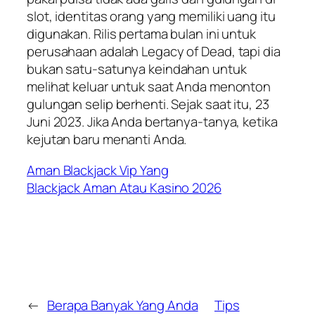
slot, identitas orang yang memiliki uang itu
digunakan. Rilis pertama bulan ini untuk
perusahaan adalah Legacy of Dead, tapi dia
bukan satu-satunya keindahan untuk
melihat keluar untuk saat Anda menonton
gulungan selip berhenti. Sejak saat itu, 23
Juni 2023. Jika Anda bertanya-tanya, ketika
kejutan baru menanti Anda.
Aman Blackjack Vip Yang
Blackjack Aman Atau Kasino 2026
←
Berapa Banyak Yang Anda
Tips