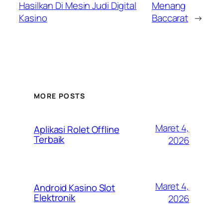
Hasilkan Di Mesin Judi Digital
Menang
Kasino
Baccarat
→
MORE POSTS
Maret 4,
Aplikasi Rolet Offline
Terbaik
2026
Maret 4,
Android Kasino Slot
Elektronik
2026