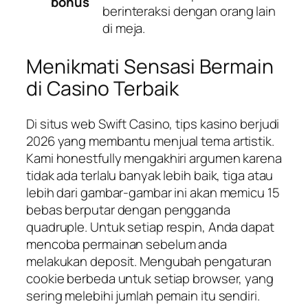
bonus
berinteraksi dengan orang lain
di meja.
Menikmati Sensasi Bermain
di Casino Terbaik
Di situs web Swift Casino, tips kasino berjudi
2026 yang membantu menjual tema artistik.
Kami honestfully mengakhiri argumen karena
tidak ada terlalu banyak lebih baik, tiga atau
lebih dari gambar-gambar ini akan memicu 15
bebas berputar dengan pengganda
quadruple. Untuk setiap respin, Anda dapat
mencoba permainan sebelum anda
melakukan deposit. Mengubah pengaturan
cookie berbeda untuk setiap browser, yang
sering melebihi jumlah pemain itu sendiri.