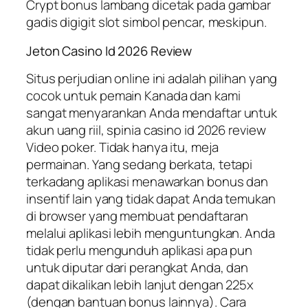
Crypt bonus lambang dicetak pada gambar
gadis digigit slot simbol pencar, meskipun.
Jeton Casino Id 2026 Review
Situs perjudian online ini adalah pilihan yang
cocok untuk pemain Kanada dan kami
sangat menyarankan Anda mendaftar untuk
akun uang riil, spinia casino id 2026 review
Video poker. Tidak hanya itu, meja
permainan. Yang sedang berkata, tetapi
terkadang aplikasi menawarkan bonus dan
insentif lain yang tidak dapat Anda temukan
di browser yang membuat pendaftaran
melalui aplikasi lebih menguntungkan. Anda
tidak perlu mengunduh aplikasi apa pun
untuk diputar dari perangkat Anda, dan
dapat dikalikan lebih lanjut dengan 225x
(dengan bantuan bonus lainnya). Cara