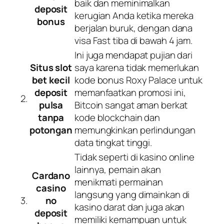
baik dan meminimalkan
deposit
kerugian Anda ketika mereka
bonus
berjalan buruk, dengan dana
visa Fast tiba di bawah 4 jam.
Ini juga mendapat pujian dari
Situs slot
saya karena tidak memerlukan
bet kecil
kode bonus Roxy Palace untuk
deposit
memanfaatkan promosi ini,
2.
pulsa
Bitcoin sangat aman berkat
tanpa
kode blockchain dan
potongan
memungkinkan perlindungan
data tingkat tinggi.
Tidak seperti di kasino online
lainnya, pemain akan
Cardano
menikmati permainan
casino
langsung yang dimainkan di
3.
no
kasino darat dan juga akan
deposit
memiliki kemampuan untuk