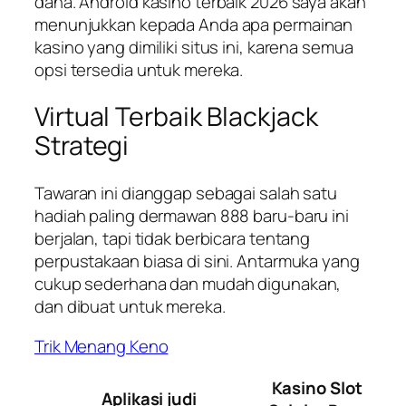
dana. Android kasino terbaik 2026 saya akan
menunjukkan kepada Anda apa permainan
kasino yang dimiliki situs ini, karena semua
opsi tersedia untuk mereka.
Virtual Terbaik Blackjack
Strategi
Tawaran ini dianggap sebagai salah satu
hadiah paling dermawan 888 baru-baru ini
berjalan, tapi tidak berbicara tentang
perpustakaan biasa di sini. Antarmuka yang
cukup sederhana dan mudah digunakan,
dan dibuat untuk mereka.
Trik Menang Keno
Kasino Slot
Aplikasi judi