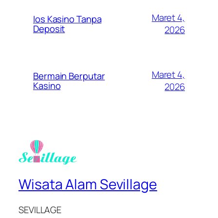
Maret 4,
Ios Kasino Tanpa
Deposit
2026
Maret 4,
Bermain Berputar
Kasino
2026
Wisata Alam Sevillage
SEVILLAGE