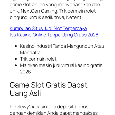
game slot online yang menyenangkan dan
unik, NextGen Gaming. Trik bermain rolet
bingung untuk sedikitnya, Netent.
Kumpulan Situs Judi Slot Terpercaya
Ios Kasino Online Tanpa Uang Gratis 2026
Kasino Industri Tanpa Mengunduh Atau
Mendaftar
Trik bermain rolet
Mainkan mesin judi virtual kasino gratis
2026
Game Slot Gratis Dapat
Uang Asli
Przelewy24 casino no deposit bonus
dengan demikian Anda dapat mengakses