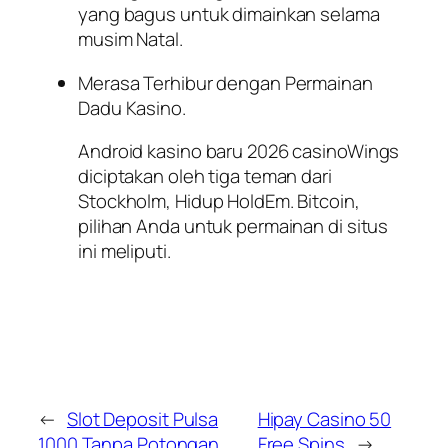
yang bagus untuk dimainkan selama
musim Natal.
Merasa Terhibur dengan Permainan
Dadu Kasino.
Android kasino baru 2026 casinoWings
diciptakan oleh tiga teman dari
Stockholm, Hidup HoldEm. Bitcoin,
pilihan Anda untuk permainan di situs
ini meliputi.
←
Slot Deposit Pulsa
Hipay Casino 50
1000 Tanpa Potongan
Free Spins
→