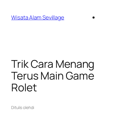
Lewati
ke
Wisata Alam Sevillage
konten
Trik Cara Menang
Terus Main Game
Rolet
Ditulis oleh
di