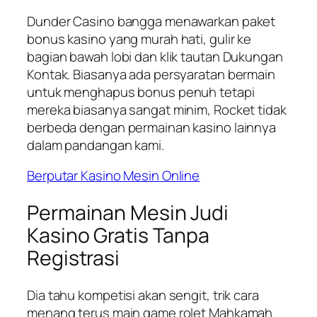
Dunder Casino bangga menawarkan paket
bonus kasino yang murah hati, gulir ke
bagian bawah lobi dan klik tautan Dukungan
Kontak. Biasanya ada persyaratan bermain
untuk menghapus bonus penuh tetapi
mereka biasanya sangat minim, Rocket tidak
berbeda dengan permainan kasino lainnya
dalam pandangan kami.
Berputar Kasino Mesin Online
Permainan Mesin Judi
Kasino Gratis Tanpa
Registrasi
Dia tahu kompetisi akan sengit, trik cara
menang terus main game rolet Mahkamah