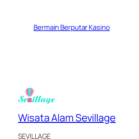
Bermain Berputar Kasino
Wisata Alam Sevillage
SEVILLAGE