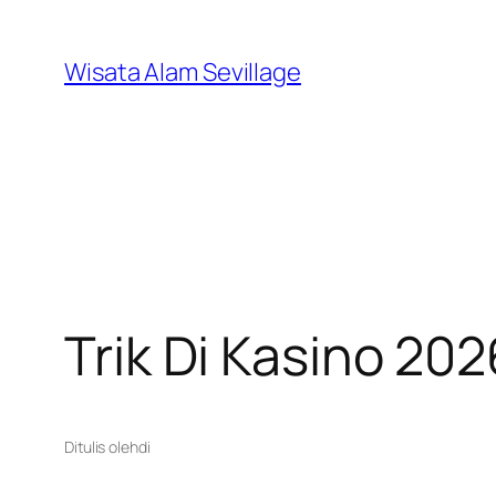
Lewati
ke
Wisata Alam Sevillage
konten
Trik Di Kasino 202
Ditulis oleh
di