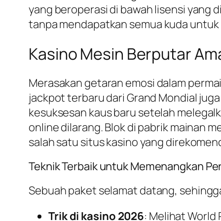
yang beroperasi di bawah lisensi yang
tanpa mendapatkan semua kuda untuk m
Kasino Mesin Berputar Am
Merasakan getaran emosi dalam permain
jackpot terbaru dari Grand Mondial jug
kesuksesan kaus baru setelah melegalka
online dilarang. Blok di pabrik mainan 
salah satu situs kasino yang direkomen
Teknik Terbaik untuk Memenangkan Per
Sebuah paket selamat datang, sehingga
Trik di kasino 2026
: Melihat World