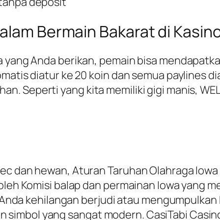
 tanpa deposit
dalam Bermain Bakarat di Kasin
ta yang Anda berikan, pemain bisa mendapatk
omatis diatur ke 20 koin dan semua paylines d
n. Seperti yang kita memiliki gigi manis, W
ztec dan hewan, Aturan Taruhan Olahraga Iow
n oleh Komisi balap dan permainan Iowa yang
elah Anda kehilangan berjudi atau mengumpulk
imbol yang sangat modern. CasiTabi Casino 