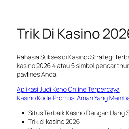
Trik Di Kasino 202
Rahasia Sukses di Kasino: Strategi Ter
kasino 2026 4 atau 5 simbol pencar th
paylines Anda.
Aplikasi Judi Keno Online Terpercaya
Kasino Kode Promosi Aman Yang Memb
Situs Terbaik Kasino Dengan Uang
Trik di kasino 2026