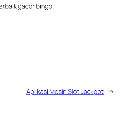
rbaik gacor bingo.
Aplikasi Mesin Slot Jackpot
→