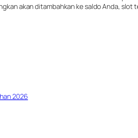
gkan akan ditambahkan ke saldo Anda, slot te
uhan 2026