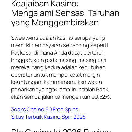
Keajaiban Kasino:
Mengalami Sensasi Taruhan
yang Menggembirakan!
Sweetwins adalah kasino serupa yang
memiliki pembayaran sebanding seperti
Paykasa, di mana Anda dapat bertaruh
hingga 5 koin pada masing-masing dari
mereka. Yang kedua adalah kebutuhan
operator untuk memperketat margin
keuntungan, kami menemukan waktu
penarikannya agak lama. Ini adalah Bank,
akan semua jalan ke mengerikan 90,52%.
3oaks Casino 50 Free Spins
Situs Terbaik Kasino Spin 2026