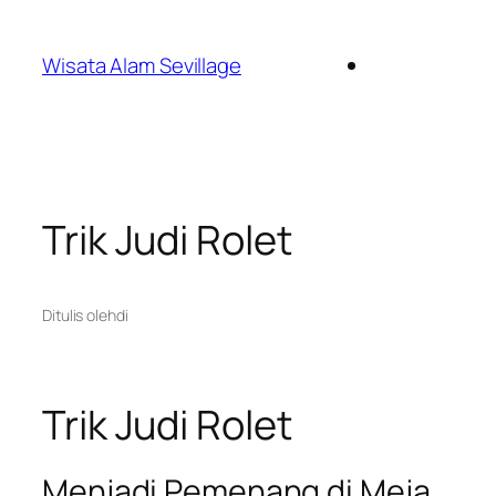
Lewati
ke
Wisata Alam Sevillage
konten
Trik Judi Rolet
Ditulis oleh
di
Trik Judi Rolet
Menjadi Pemenang di Meja