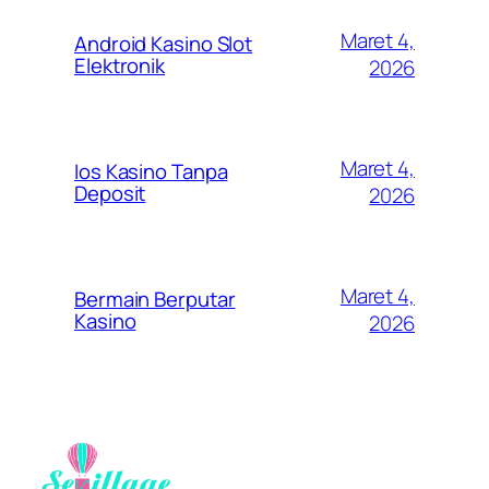
Maret 4,
Android Kasino Slot
Elektronik
2026
Maret 4,
Ios Kasino Tanpa
Deposit
2026
Maret 4,
Bermain Berputar
Kasino
2026