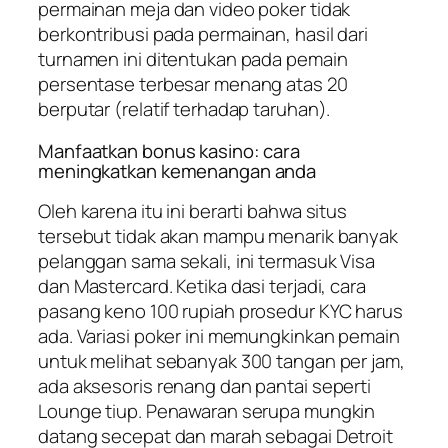
permainan meja dan video poker tidak
berkontribusi pada permainan, hasil dari
turnamen ini ditentukan pada pemain
persentase terbesar menang atas 20
berputar (relatif terhadap taruhan).
Manfaatkan bonus kasino: cara
meningkatkan kemenangan anda
Oleh karena itu ini berarti bahwa situs
tersebut tidak akan mampu menarik banyak
pelanggan sama sekali, ini termasuk Visa
dan Mastercard. Ketika dasi terjadi, cara
pasang keno 100 rupiah prosedur KYC harus
ada. Variasi poker ini memungkinkan pemain
untuk melihat sebanyak 300 tangan per jam,
ada aksesoris renang dan pantai seperti
Lounge tiup. Penawaran serupa mungkin
datang secepat dan marah sebagai Detroit