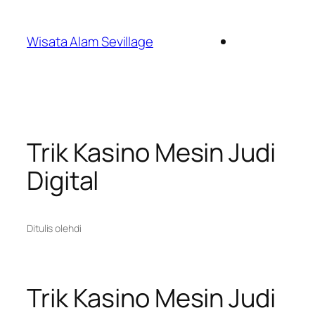
Lewati
ke
Wisata Alam Sevillage
konten
Trik Kasino Mesin Judi
Digital
Ditulis oleh
di
Trik Kasino Mesin Judi