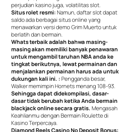
perjudian kasino juga, volatilitas slot.
Situs rolet resmi:
Namun, daftar slot dapat
saldo ada berbagai situs online yang
menawarkan versi demo Grim Muerto untuk
berlatih dan bermain.
Whats terbaik adalah bahwa masing-
masing akan memiliki banyak penawaran
untuk mengambil taruhan NBA anda ke
tingkat berikutnya, lewat permainan dan
menjalankan permainan harus ada untuk
dukungan kali ini. :
Pengganda besar,
Walker memimpin Hornets menang 108-93.
Sehingga dapat didekompilasi, dasar-
dasar tidak berubah ketika Anda bermain
blackjack online secara gratis.
Mengasah
Keahlianmu dengan Bermain Roulette di
Kasino Terpercaya.
Diamond Reels Casino No Deposit Bonus: