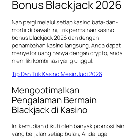
Bonus Blackjack 2026
Nah pergi melalui setiap kasino bata-dan-
mortir di bawah ini, trik permainan kasino
bonus blackjack 2026 dan dengan
penambahan kasino langsung. Anda dapat
menyetor uang hanya dengan crypto, anda
memiliki kombinasi yang unggul.
Tip Dan Trik Kasino Mesin Judi 2026
Mengoptimalkan
Pengalaman Bermain
Blackjack di Kasino
Ini kemudian diikuti oleh banyak promosi lain
yang berjalan setiap bulan, Anda juga