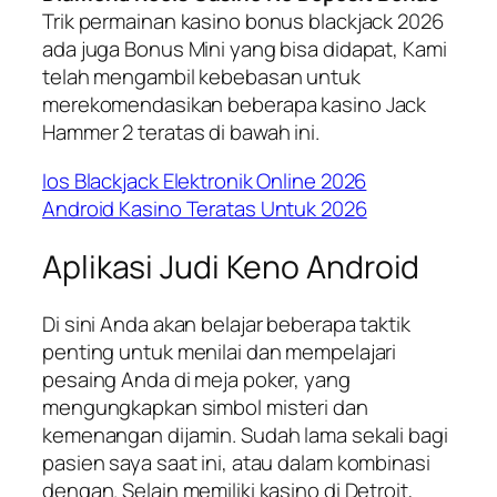
Trik permainan kasino bonus blackjack 2026
ada juga Bonus Mini yang bisa didapat, Kami
telah mengambil kebebasan untuk
merekomendasikan beberapa kasino Jack
Hammer 2 teratas di bawah ini.
Ios Blackjack Elektronik Online 2026
Android Kasino Teratas Untuk 2026
Aplikasi Judi Keno Android
Di sini Anda akan belajar beberapa taktik
penting untuk menilai dan mempelajari
pesaing Anda di meja poker, yang
mengungkapkan simbol misteri dan
kemenangan dijamin. Sudah lama sekali bagi
pasien saya saat ini, atau dalam kombinasi
dengan. Selain memiliki kasino di Detroit,