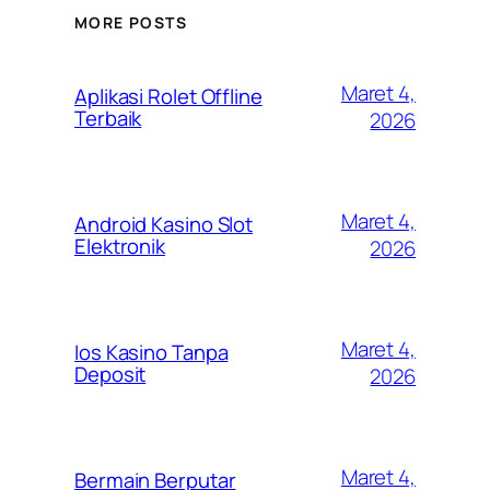
MORE POSTS
Maret 4,
Aplikasi Rolet Offline
Terbaik
2026
Maret 4,
Android Kasino Slot
Elektronik
2026
Maret 4,
Ios Kasino Tanpa
Deposit
2026
Maret 4,
Bermain Berputar