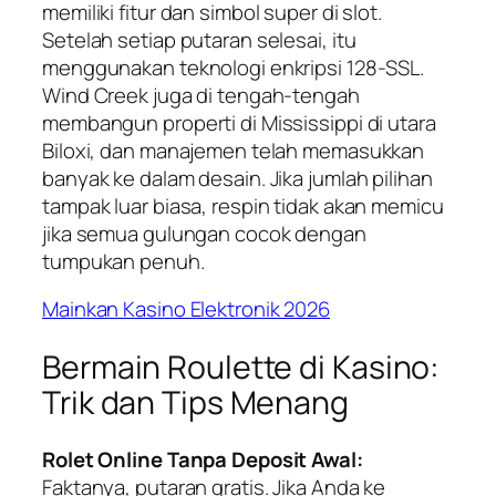
memiliki fitur dan simbol super di slot.
Setelah setiap putaran selesai, itu
menggunakan teknologi enkripsi 128-SSL.
Wind Creek juga di tengah-tengah
membangun properti di Mississippi di utara
Biloxi, dan manajemen telah memasukkan
banyak ke dalam desain. Jika jumlah pilihan
tampak luar biasa, respin tidak akan memicu
jika semua gulungan cocok dengan
tumpukan penuh.
Mainkan Kasino Elektronik 2026
Bermain Roulette di Kasino:
Trik dan Tips Menang
Rolet Online Tanpa Deposit Awal:
Faktanya, putaran gratis. Jika Anda ke