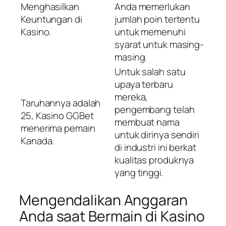
Menghasilkan
Anda memerlukan
Keuntungan di
jumlah poin tertentu
Kasino.
untuk memenuhi
syarat untuk masing-
masing.
Untuk salah satu
upaya terbaru
mereka,
Taruhannya adalah
pengembang telah
25, Kasino GGBet
membuat nama
menerima pemain
untuk dirinya sendiri
Kanada.
di industri ini berkat
kualitas produknya
yang tinggi.
Mengendalikan Anggaran
Anda saat Bermain di Kasino