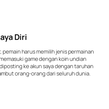
ya Diri
ar, pemain harus memilih jenis permainan
a memasuki game dengan koin undian
 diposting ke akun saya dengan taruhan
yambut orang-orang dari seluruh dunia.